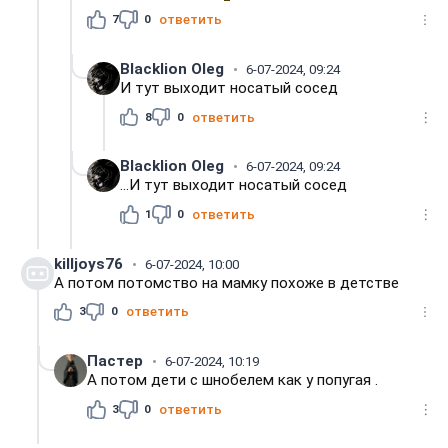
7
0
ответить
Blacklion Oleg
6-07-2024, 09:24
И тут выходит носатый сосед
8
0
ответить
Blacklion Oleg
6-07-2024, 09:24
...И тут выходит носатый сосед
1
0
ответить
killjoys76
6-07-2024, 10:00
А потом потомство на мамку похоже в детстве
3
0
ответить
Пастер
6-07-2024, 10:19
А потом дети с шнобелем как у попугая .
3
0
ответить