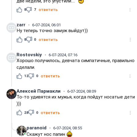
две недели, это упустили....
8
7
ответить
zarr
6-07-2024, 06:01
Ну теперь точно замуж выйдут))
8
0
ответить
Rostovskiy
6-07-2024, 07:16
Хорошо получилось, девчата симпатичные, правильно
сделали.
12
0
ответить
Алексей Пармакли
6-07-2024, 08:09
То-то удивятся их мужья, когда пойдут носатые дети
)))
28
0
ответить
paranoid
6-07-2024, 08:55
Скажут нос папин