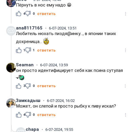
Пёрнуть в нос ему надо 😁
4
0
ответить
ana8117165
6-07-2024, 13:51
Любитель нюхать пиздя@инку..., в японии таких
дохренища...
1
1
ответить
Seaman
6-07-2024, 13:59
он просто идентифицирует себя как псина сутулая
3
0
ответить
Замкадыш
6-07-2024, 16:02
Может, он слепой и просто рыбку к пиву искал?
4
0
ответить
chapa
6-07-2024, 19:55