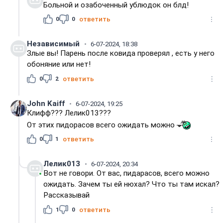
Больной и озабоченный ублюдок он блд!
0
0
ответить
Независимый
6-07-2024, 18:38
Злые вы! Парень после ковида проверял , есть у него
обоняние или нет!
0
2
ответить
John Kaiff
6-07-2024, 19:25
Клифф??? Лелик013???
От этих пидорасов всего ожидать можно
0
1
ответить
Лелик013
6-07-2024, 20:34
Вот не говори. От вас, пидарасов, всего можно
ожидать. Зачем ты ей нюхал? Что ты там искал?
Рассказывай
1
0
ответить