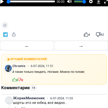
00:00
р
о
и
з
в
е
4
42
с
т
←
→
и
ЛУЧШИЙ КОММЕНТАРИЙ
Chromis
6-07-2024, 11:51
А таких только пиздить. Ногами. Можно по голове.
8
0
Комментарии
14
ЖорикМнемоник
6-07-2024, 11:03
шорты это не юбка, всё видно...