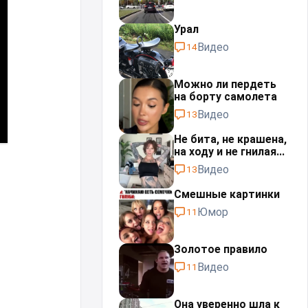
Урал⁠⁠
Видео
14
Можно ли пердеть
на борту самолета
Видео
13
Не бита, не крашена,
на ходу и не гнилая...
Видео
13
Смешные картинки
Юмор
11
Золотое правило
Видео
11
Она уверенно шла к