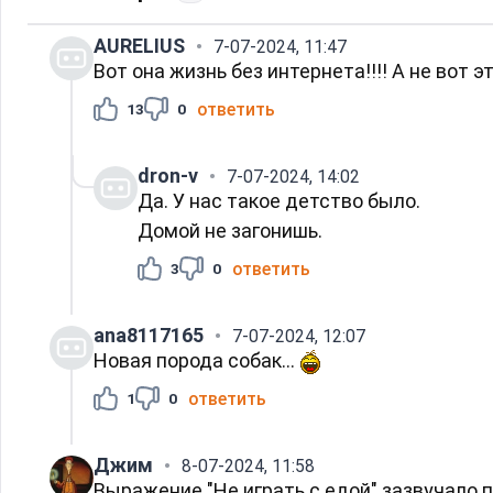
AURELIUS
7-07-2024, 11:47
Вот она жизнь без интернета!!!! А не вот 
ответить
13
0
dron-v
7-07-2024, 14:02
Да. У нас такое детство было.
Домой не загонишь.
ответить
3
0
ana8117165
7-07-2024, 12:07
Новая порода собак...
ответить
1
0
Джим
8-07-2024, 11:58
Выражение "Не играть с едой" зазвучало п