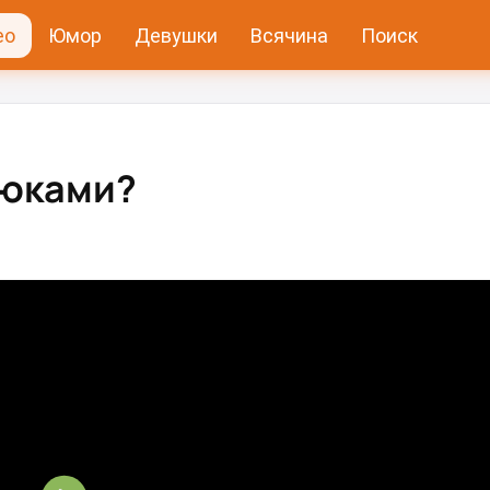
ео
Юмор
Девушки
Всячина
Поиск
дюками?