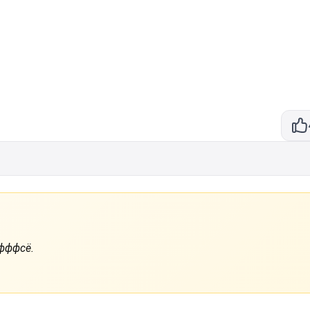
 фффсё.