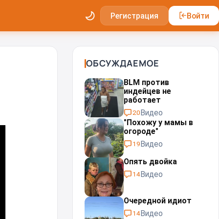
Регистрация
Войти
ОБСУЖДАЕМОЕ
BLM против
индейцев не
работает
Видео
20
"Похожу у мамы в
огороде"
Видео
19
Опять двойка
Видео
14
Очередной идиот
Видео
14