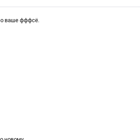
это ваше фффсё.
о новому.