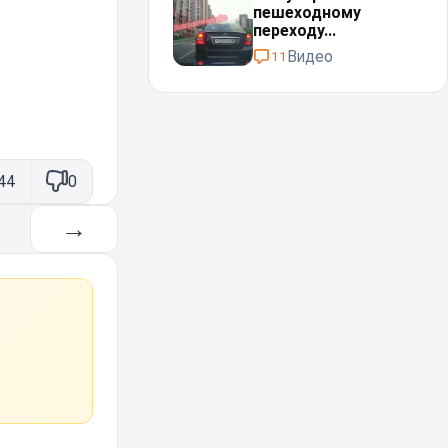
пешеходному
переходу...
Видео
11
44
0
→