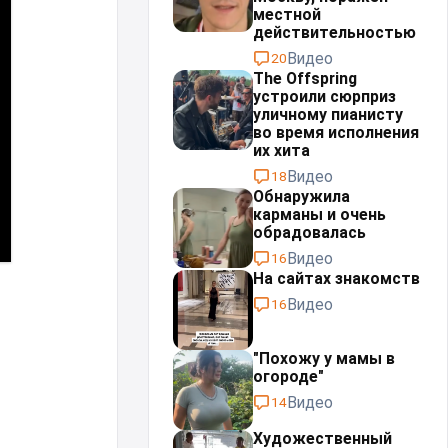
местной
действительностью⁠⁠
Видео
20
The Offspring
устроили сюрприз
уличному пианисту
во время исполнения
их хита
Видео
18
Обнаружила
карманы и очень
обрадовалась
Видео
16
На сайтах знакомств
Видео
16
"Похожу у мамы в
огороде"
Видео
14
Художественный