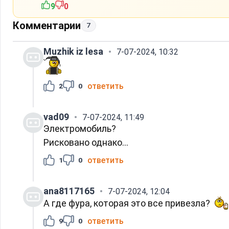
9
0
Комментарии
7
Muzhik iz lesа
7-07-2024, 10:32
ответить
2
0
vad09
7-07-2024, 11:49
Электромобиль?
Рисковано однако...
ответить
1
0
ana8117165
7-07-2024, 12:04
А где фура, которая это все привезла?
ответить
9
0