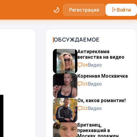
Регистрация
Войти
ОБСУЖДАЕМОЕ
Антиреклама
веганства на видео
Видео
24
Коренная Москвичка
Видео
22
Ох, каков романтик!
Видео
22
Британец,
приехавший в
Москву, поражен