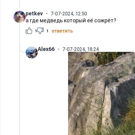
petkev
7-07-2024, 12:50
а где медведь который её сожрёт?
ответить
1
1
Alex66
7-07-2024, 18:24