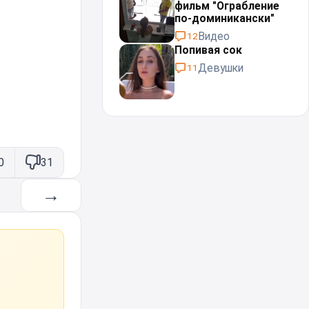
фильм "Ограбление
по-доминикански"
Видео
12
Попивая сок
Девушки
11
0
31
→