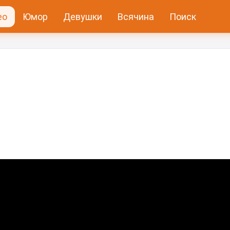
ео
Юмор
Девушки
Всячина
Поиск