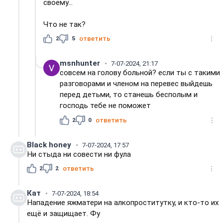
своему...
Что не так?
2
5
ответить
msnhunter
7-07-2024, 21:17
совсем на голову больной? если ты с такими
разговорами и членом на перевес выйдешь
перед детьми, то станешь бесполым и
господь тебе не поможет
2
0
ответить
Black honey
7-07-2024, 17:57
Ни стыда ни совести ни фула
2
2
ответить
Кат
7-07-2024, 18:54
Нападение яжматери на алкопроститутку, и кто-то их
ещё и защищает. Фу