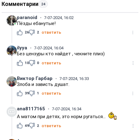
Комментарии
24
paranoid
7-07-2024, 16:02
Пёзды ебанутые!
26
2
ответить
ilyya
7-07-2024, 16:04
Без цензуры кто найдет , чекните плиз)
10
0
ответить
Виктор Гарбар
7-07-2024, 16:33
Злоба и зависть душат.
39
1
ответить
ana8117165
7-07-2024, 16:34
А матом при детях, это норм ругаться...
49
2
ответить