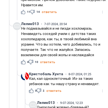
Нравится им.
11
14
ответить
Лелик013
7-07-2024, 20:54
Не подмазывайся и не пизди хохломразь.
Ненавидеть соседей учили с детства таких
хохлопидаров, как ты, в твоей любимой вна
усраине. Что вы хотели, чего добивались, то и
получаете. Так что не жалуйся. Запасись
вазилином для своей жопы и наслаждайся
4
10
ответить
Кристобаль Хунта
8-07-2024, 01:25
Кал, кал одноклеточный. Из-за таких
уебанов как ты нашу страну и ненавидят.
0
2
ответить
Лелик013
9-07-2024, 12:23
Очередной жовано-блеваный?