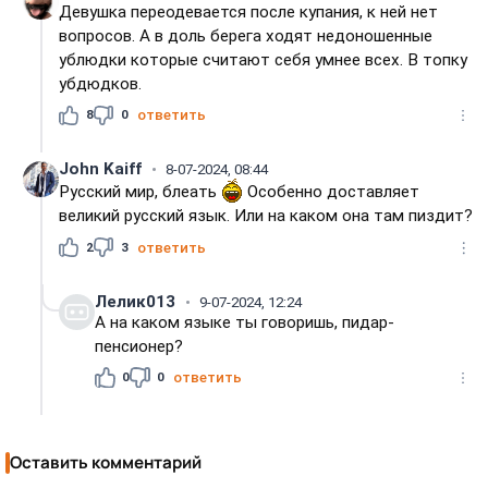
Девушка переодевается после купания, к ней нет
вопросов. А в доль берега ходят недоношенные
ублюдки которые считают себя умнее всех. В топку
убдюдков.
8
0
ответить
John Kaiff
8-07-2024, 08:44
Русский мир, блеать
Особенно доставляет
великий русский язык. Или на каком она там пиздит?
2
3
ответить
Лелик013
9-07-2024, 12:24
А на каком языке ты говоришь, пидар-
пенсионер?
0
0
ответить
Оставить комментарий