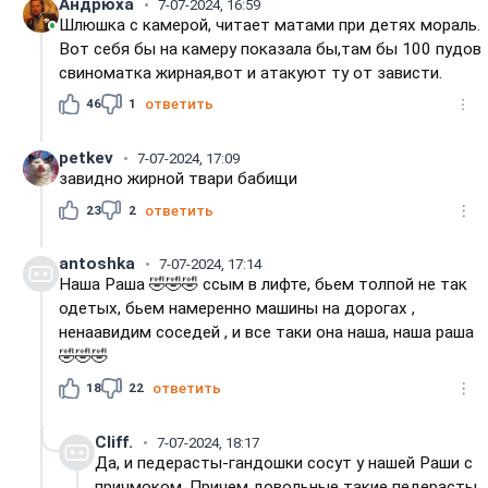
Андрюха
7-07-2024, 16:59
Шлюшка с камерой, читает матами при детях мораль.
Вот себя бы на камеру показала бы,там бы 100 пудов
свиноматка жирная,вот и атакуют ту от зависти.
46
1
ответить
petkev
7-07-2024, 17:09
завидно жирной твари бабищи
23
2
ответить
antoshka
7-07-2024, 17:14
Наша Раша 🤣🤣🤣 ссым в лифте, бьем толпой не так
одетых, бьем намеренно машины на дорогах ,
ненаавидим соседей , и все таки она наша, наша раша
🤣🤣🤣
18
22
ответить
Cliff.
7-07-2024, 18:17
Да, и педерасты-гандошки сосут у нашей Раши с
причмоком. Причем довольные такие педерасты.