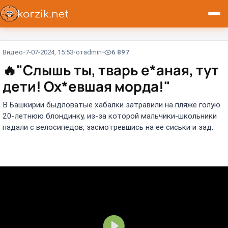
Видео
7-07-2024, 15:53
от
admin
6 897
🔥
"Слышь ты, тварь е*аная, тут
дети! Ох*евшая морда!"
В Башкирии быдловатые хабалки затравили на пляже голую
20-летнюю блондинку, из-за которой мальчики-школьники
падали с велосипедов, засмотревшись на ее сиськи и зад.