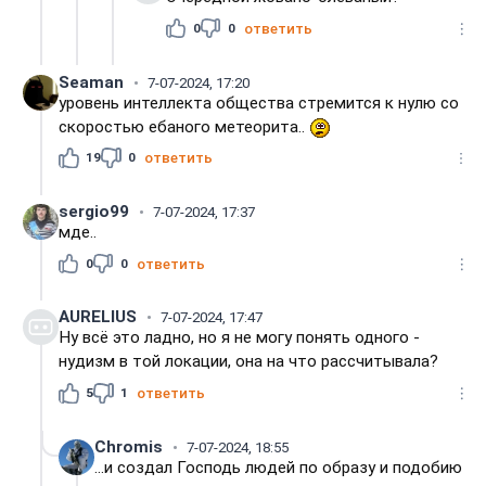
0
0
ответить
Seaman
7-07-2024, 17:20
уровень интеллекта общества стремится к нулю со
скоростью ебаного метеорита..
19
0
ответить
sergio99
7-07-2024, 17:37
мде..
0
0
ответить
AURELIUS
7-07-2024, 17:47
Ну всё это ладно, но я не могу понять одного -
нудизм в той локации, она на что рассчитывала?
5
1
ответить
Chromis
7-07-2024, 18:55
...и создал Господь людей по образу и подобию