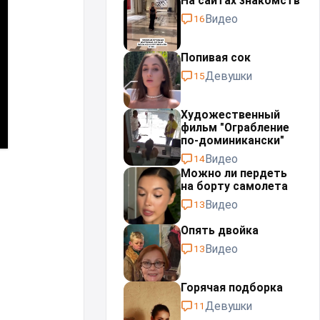
На сайтах знакомств
Видео
16
Попивая сок
Девушки
15
Художественный
фильм "Ограбление
по-доминикански"
Видео
14
Можно ли пердеть
на борту самолета
Видео
13
Опять двойка
Видео
13
Горячая подборка
Девушки
11