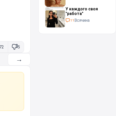
У каждого своя
"работа"⁠⁠
Всячина
11
72
5
→