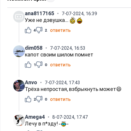
ana8117165
7-07-2024, 16:39
Уже не дэвушка...
ответить
4
2
dim058
7-07-2024, 16:53
капот своим шилом помнет
ответить
1
0
Anvo
7-07-2024, 17:43
Трёха непростая, взбрыкнуть может😄
ответить
2
0
Amega4
8-07-2024, 17:47
Лечу в п*зду!