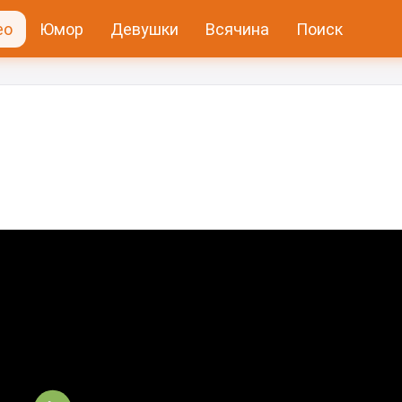
ео
Юмор
Девушки
Всячина
Поиск