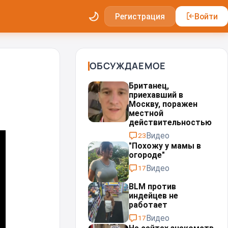
Регистрация
Войти
ОБСУЖДАЕМОЕ
Британец,
приехавший в
Москву, поражен
местной
действительностью⁠⁠
Видео
23
"Похожу у мамы в
огороде"
Видео
17
BLM против
индейцев не
работает
Видео
17