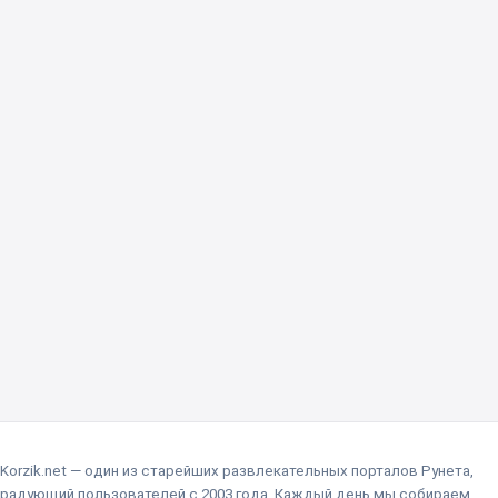
Korzik.net — один из старейших развлекательных порталов Рунета,
радующий пользователей с 2003 года. Каждый день мы собираем