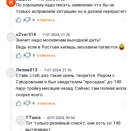
По хорошему надо писать заявление что бы не
только исправляли ситуацию но и делали перерасчет
2
0
ответить
uZver314
7-07-2024, 21:26
Значит надо москвичам выходной дать!
Ведь если в Ростове кипишь, москвичи пугаются
3
3
ответить
Лелик013
7-07-2024, 21:35
Ставь стаб, раз такая хрень творится. Рядом с
Суворовским я был свидетелем "просадки" до 140
пару-тройку месяцев назад. Сейчас там полная жопа
скорее всего.
2
0
ответить
TTшка
8-07-2024, 00:54
Тут только релейный спасёт, они хоть со 140
вытягивают.