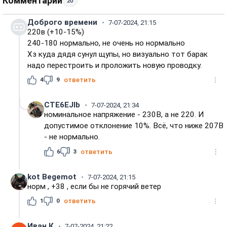
Комментарии
20
Доброго времени
7-07-2024, 21:15
220в (+10-15%)
240-180 нормально, не очень но нормально
Хз куда дядя сунул щупы, но визуально тот барак
надо перестроить и проложить новую проводку.
4
9
ответить
CTE6EJIb
7-07-2024, 21:34
номинальное напряжение - 230В, а не 220. И
допустимое отклонение 10%. Всё, что ниже 207В
- не нормально.
6
3
ответить
kot Begemot
7-07-2024, 21:15
норм , +38 , если бы не горячий ветер
1
0
ответить
Иван К
7-07-2024, 21:22