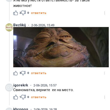
Я не могу нести ответственность- за такое
животное!
2
0
ответить
Bezlikij
2-06-2026, 15:49
3
0
ответить
igorekrk
2-06-2026, 15:57
Свиноматка, верните ее на место.
1
0
ответить
khronos
2-06-2026, 16:28