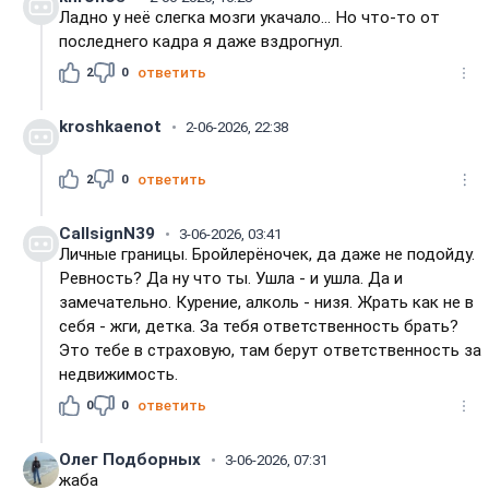
Ладно у неё слегка мозги укачало... Но что-то от
последнего кадра я даже вздрогнул.
2
0
ответить
kroshkaenot
2-06-2026, 22:38
2
0
ответить
CallsignN39
3-06-2026, 03:41
Личные границы. Бройлерёночек, да даже не подойду.
Ревность? Да ну что ты. Ушла - и ушла. Да и
замечательно. Курение, алколь - низя. Жрать как не в
себя - жги, детка. За тебя ответственность брать?
Это тебе в страховую, там берут ответственность за
недвижимость.
0
0
ответить
Олег Подборных
3-06-2026, 07:31
жаба