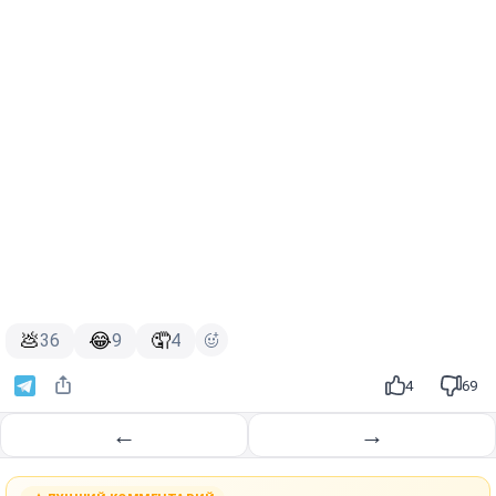
💩
😂
🤦
36
9
4
4
69
←
→