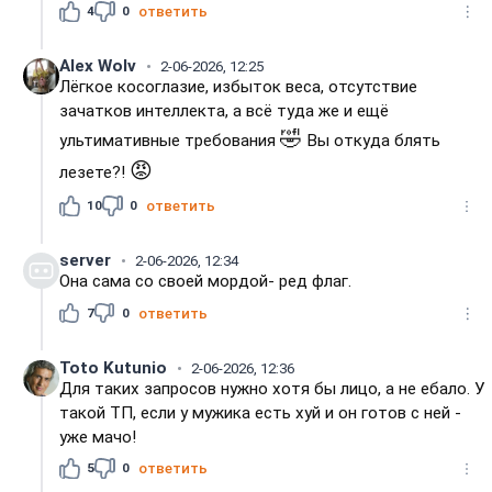
4
0
ответить
Alex Wolv
2-06-2026, 12:25
Лёгкое косоглазие, избыток веса, отсутствие
зачатков интеллекта, а всё туда же и ещё
🤣
ультимативные требования
Вы откуда блять
😡
лезете?!
10
0
ответить
server
2-06-2026, 12:34
Она сама со своей мордой- ред флаг.
7
0
ответить
Toto Kutunio
2-06-2026, 12:36
Для таких запросов нужно хотя бы лицо, а не ебало. У
такой ТП, если у мужика есть хуй и он готов с ней -
уже мачо!
5
0
ответить