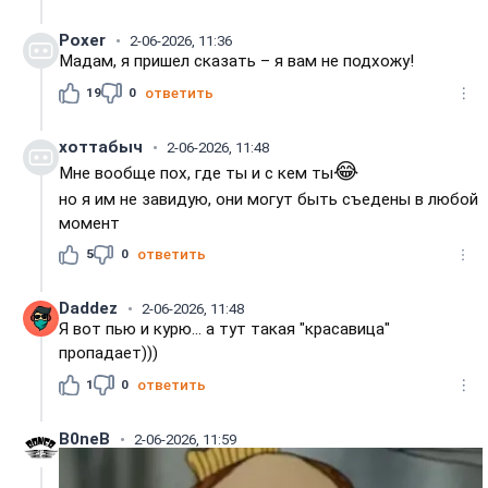
Poxer
2-06-2026, 11:36
Мадам, я пришел сказать – я вам не подхожу!
19
0
ответить
хоттабыч
2-06-2026, 11:48
😂
Мне вообще пох, где ты и с кем ты
но я им не завидую, они могут быть съедены в любой
момент
5
0
ответить
Daddez
2-06-2026, 11:48
Я вот пью и курю... а тут такая "красавица"
пропадает)))
1
0
ответить
B0neB
2-06-2026, 11:59