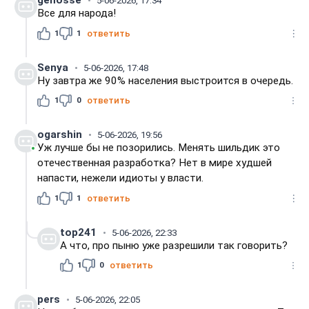
genosse
5-06-2026, 17:34
Все для народа!
1
1
ответить
Senya
5-06-2026, 17:48
Ну завтра же 90% населения выстроится в очередь.
1
0
ответить
ogarshin
5-06-2026, 19:56
Уж лучше бы не позорились. Менять шильдик это
отечественная разработка? Нет в мире худшей
напасти, нежели идиоты у власти.
1
1
ответить
top241
5-06-2026, 22:33
А что, про пыню уже разрешили так говорить?
1
0
ответить
pers
5-06-2026, 22:05