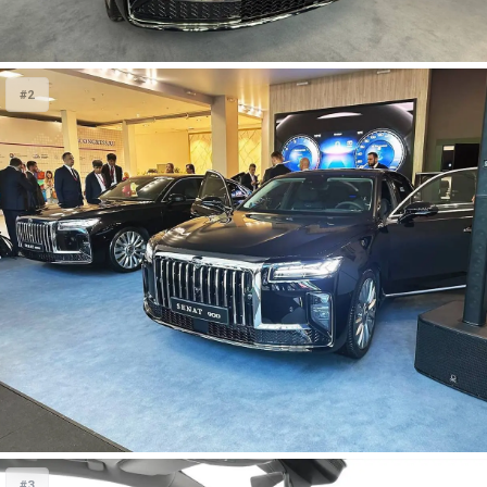
#2
#3