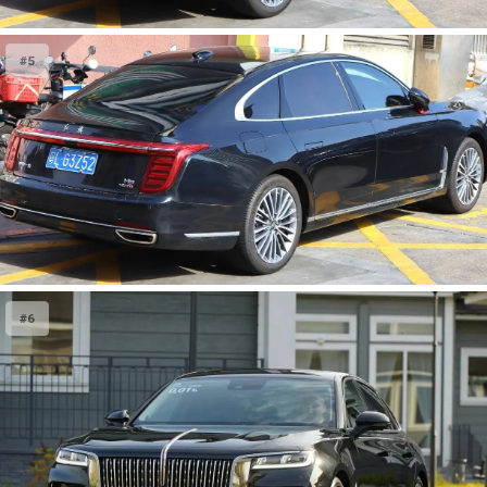
#5
#6