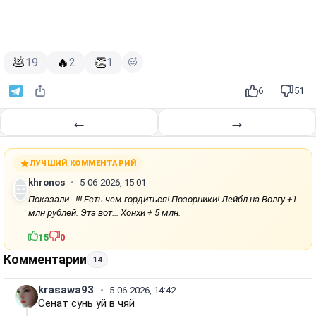
💩
🔥
👏
19
2
1
6
51
←
→
ЛУЧШИЙ КОММЕНТАРИЙ
khronos
5-06-2026, 15:01
Показали...!!! Есть чем гордиться! Позорники! Лейбл на Волгу +1
млн рублей. Эта вот... Хонхи + 5 млн.
15
0
Комментарии
14
krasawa93
5-06-2026, 14:42
Сенат сунь уй в чяй