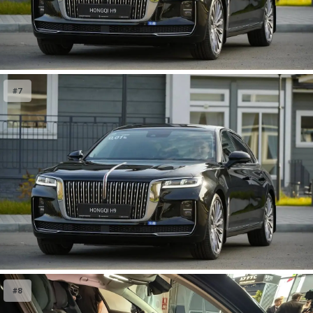
#7
#8