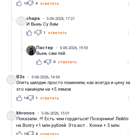
10
4
ответить
chapa
5-06-2026, 17:21
И Вынь Су Хим
1
1
ответить
Пастер
5-06-2026, 19:55
Вынь сам пей .
0
0
ответить
B3s
5-06-2026, 14:54
Опять шилдик просто поменяли, как всегда и цену за
это накинули на +5 лямов
14
1
ответить
khronos
5-06-2026, 15:01
Показали...!!! Есть чем гордиться! Позорники! Лейбл
на Волгу +1 млн рублей. Эта вот... Хонхи + 5 млн.
15
0
ответить