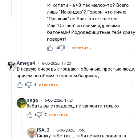
И, кстати - а ч0 так мелко-то? Всего
лишь "Искандер"? Говори, что лично
"Орешник" по блат-хате залетел!
Или "Сатана" со всеми ядрёными
батонами! Йододефицитные тебе сразу
поверят!
18
1
ответить
Amega4
6-06-2026, 17:20
В первую очередь страдают обычные, простые люди,
причем по обоим сторонам баррикад.
5
8
ответить
sega
6-06-2026, 17:21
йебать вы страдалец, не заплачте только
6
7
ответить
ISA_2
6-06-2026, 17:46
Скажу тебе так ....тебя не мать родила а