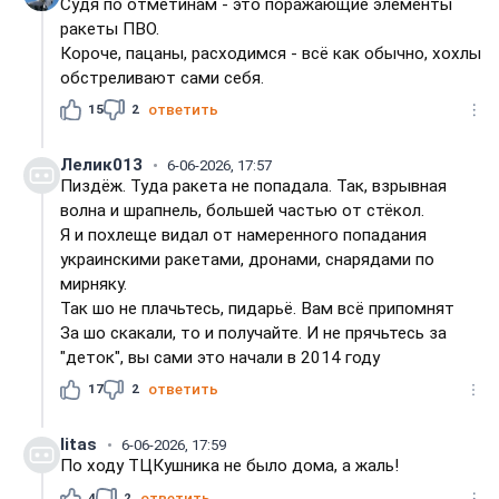
Судя по отметинам - это поражающие элементы
ракеты ПВО.
Короче, пацаны, расходимся - всё как обычно, хохлы
обстреливают сами себя.
15
2
ответить
Лелик013
6-06-2026, 17:57
Пиздёж. Туда ракета не попадала. Так, взрывная
волна и шрапнель, большей частью от стёкол.
Я и похлеще видал от намеренного попадания
украинскими ракетами, дронами, снарядами по
мирняку.
Так шо не плачьтесь, пидарьё. Вам всё припомнят
За шо скакали, то и получайте. И не прячьтесь за
"деток", вы сами это начали в 2014 году
17
2
ответить
litas
6-06-2026, 17:59
По ходу ТЦКушника не было дома, а жаль!
4
2
ответить