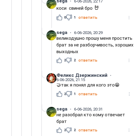
sega
6-06-2026, 22:17
🤘
коси свиней бро
0
1
ответить
sega
6-06-2026, 20:29
великодушно прошу меня простить
брат за не разборчивость, хороших
выходных
2
2
ответить
Феликс Дзержинский
6-06-2026, 21:15
🤝так я понял для кого это😁
2
1
ответить
sega
6-06-2026, 20:31
не разобрал кто кому отвечает
брат
2
2
ответить