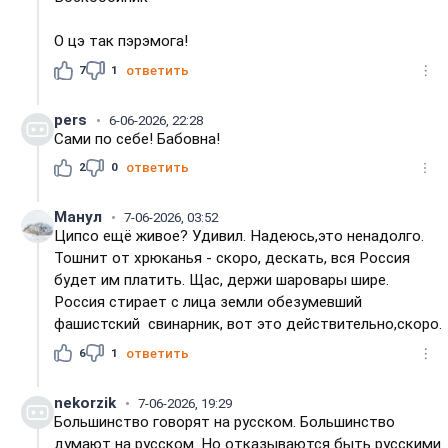
О цэ так пэрэмога!
7
1
ответить
pers
6-06-2026, 22:28
Сами по себе! Бабовна!
2
0
ответить
Манул
7-06-2026, 03:52
Ципсо ещё живое? Удивил. Надеюсь,это ненадолго.
Тошнит от хрюканья - скоро, дескать, вся Россия
будет им платить. Щас, держи шаровары шире.
Россия стирает с лица земли обезумевший
фашистский свинарник, вот это действительно,скоро.
6
1
ответить
nekorzik
7-06-2026, 19:29
Большинство говорят на русском. Большинство
думают на русском. Но отказываются быть русскими