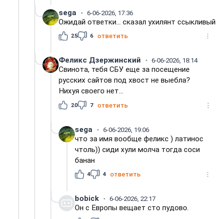
sega
6-06-2026, 17:36
Ожидай ответки... сказал ухилянт ссыкливый
25
6
ответить
Феликс Дзержинский
6-06-2026, 18:14
Свинота, тебя СБУ еще за посещение
русских сайтов под хвост не выебла?
Нихуя своего нет...
20
7
ответить
sega
6-06-2026, 19:06
что за имя вообще феликс ) латинос
чтоль)) сиди хули молча тогда соси
банан
4
4
ответить
bobick
6-06-2026, 22:17
Он с Европы вещает сто пудово.