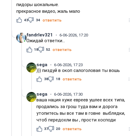
пидоры шокальные.
прекрасное видео, жаль мало
43
34
ответить
fandrlev321
6-06-2026, 17:20
Ожидай ответки...
18
52
ответить
sega
6-06-2026, 17:23
))) пиздуй в окоп салоголовая ты вошь
38
18
ответить
sega
6-06-2026, 17:30
ваша нация хуже евреев ушлее всех типа,
продались за грош туда вам и дорога
утопитесь вы все там в говне выблядки,
чтоб передохли вы , прости хосподи
37
20
ответить