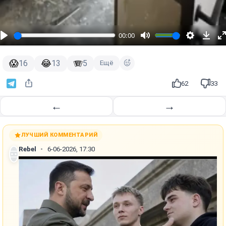
00:00
😱
😂
🪗
16
13
5
Ещё
62
33
←
→
ЛУЧШИЙ КОММЕНТАРИЙ
Rebel
6-06-2026, 17:30