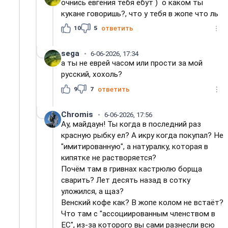
очнись евгения тебя ебут ) о каком ты
кукане говоришь?, что у тебя в жопе что ль
10
5
ответить
sega
6-06-2026, 17:34
а ты не еврей часом или прости за мой
русский, хохоль?
9
7
ответить
Chromis
6-06-2026, 17:56
Ау, майдаун! Ты когда в последний раз
красную рыбку ел? А икру когда покупал? Не
"имитированную", а натуралку, которая в
кипятке не растворяется?
Почём там в гривнах кастрюлю борща
сварить? Лет десять назад в сотку
уложился, а щаз?
Венский кофе как? В жопе колом не встаёт?
Что там с "ассоциированным членством в
ЕС", из-за которого вы сами разнесли всю