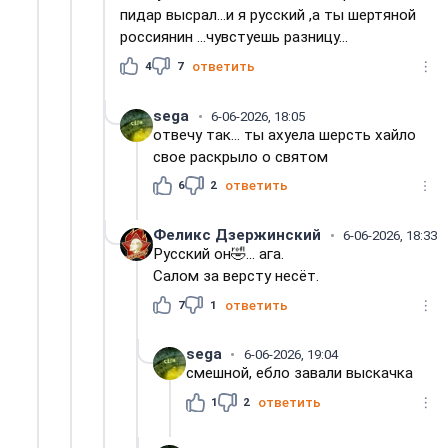
пидар высрал...и я русский ,а ты шертяной
россиянин ...чувстуешь разницу...
4
7
ответить
sega
6-06-2026, 18:05
отвечу так... ты ахуела шерсть хайло
свое раскрыло о святом
6
2
ответить
Феликс Дзержинский
6-06-2026, 18:33
Русский он🤣... ага.
Салом за версту несёт.
7
1
ответить
sega
6-06-2026, 19:04
смешной, ебло завали выскачка
1
2
ответить