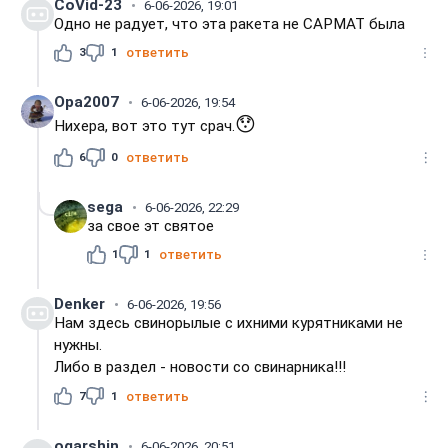
CoVid-23
6-06-2026, 19:01
Одно не радует, что эта ракета не САРМАТ была
3
1
ответить
Opa2007
6-06-2026, 19:54
😯
Нихера, вот это тут срач.
6
0
ответить
sega
6-06-2026, 22:29
за свое эт святое
1
1
ответить
Denker
6-06-2026, 19:56
Нам здесь свинорылые с ихними курятниками не
нужны.
Либо в раздел - новости со свинарника!!!
7
1
ответить
ogarshin
6-06-2026, 20:51