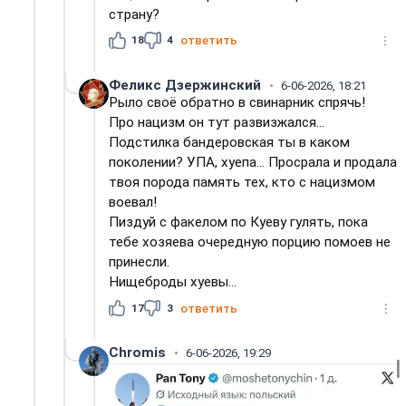
страну?
18
4
ответить
Феликс Дзержинский
6-06-2026, 18:21
Рыло своё обратно в свинарник спрячь!
Про нацизм он тут развизжался...
Подстилка бандеровская ты в каком
поколении? УПА, хуепа... Просрала и продала
твоя порода память тех, кто с нацизмом
воевал!
Пиздуй с факелом по Куеву гулять, пока
тебе хозяева очередную порцию помоев не
принесли.
Нищеброды хуевы...
17
3
ответить
Chromis
6-06-2026, 19:29