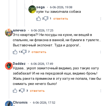
sega
6-06-2026, 19:08
хули ты замолчала собака
2
1
ответить
алечко
6-06-2026, 17:25
Это квартира?! Ни посуды на кухне, ни вещей в
спальнях, ни флакона в ванной, ни бумаги в туалете...
Выставочный экспонат. Туда и дорога!...
13
7
ответить
Daddez
6-06-2026, 17:49
Ндааа... укроп зажиточный видимо, раз такую хату
забабахал! И не на передовой еще, видимо бронь!
Жаль ракета прямиком в эту хату не попала, там бы
снимать уже нечего было!
8
3
ответить
Chromis
6-06-2026, 17:52