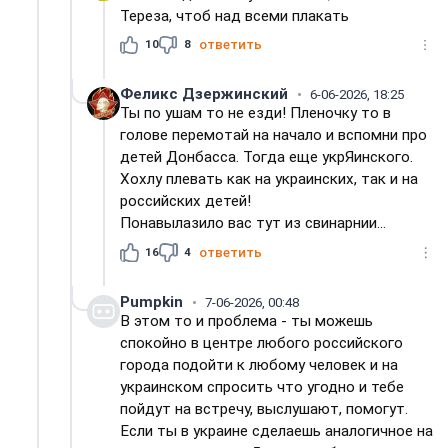
Тереза, чтоб над всеми плакать
10
8
ответить
Феликс Дзержинский
6-06-2026, 18:25
Ты по ушам то не езди! Пленочку то в
голове перемотай на начало и вспомни про
детей Донбасса. Тогда еще укрЯинского.
Хохлу плевать как на украинских, так и на
российских детей!
Понавылазило вас тут из свинарнии...
16
4
ответить
Pumpkin
7-06-2026, 00:48
В этом то и проблема - ты можешь
спокойно в центре любого российского
города подойти к любому человек и на
украинском спросить что угодно и тебе
пойдут на встречу, выслушают, помогут.
Если ты в украине сделаешь аналогичное на