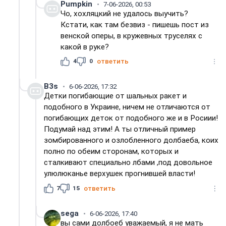
Pumpkin
7-06-2026, 00:53
Чо, хохляцкий не удалось выучить?
Кстати, как там безвиз - пишешь пост из
венской оперы, в кружевных труселях с
какой в руке?
4
0
ответить
B3s
6-06-2026, 17:32
Детки погибающие от шальных ракет и
подобного в Украине, ничем не отличаются от
погибающих деток от подобного же и в Росиии!
Подумай над этим! А ты отличный пример
зомбированного и озлобленного долбаеба, коих
полно по обеим сторонам, которых и
сталкивают специально лбами ,под довольное
улюлюканье верхушек прогнившей власти!
7
15
ответить
sega
6-06-2026, 17:40
вы сами долбоеб уважаемый, я не мать