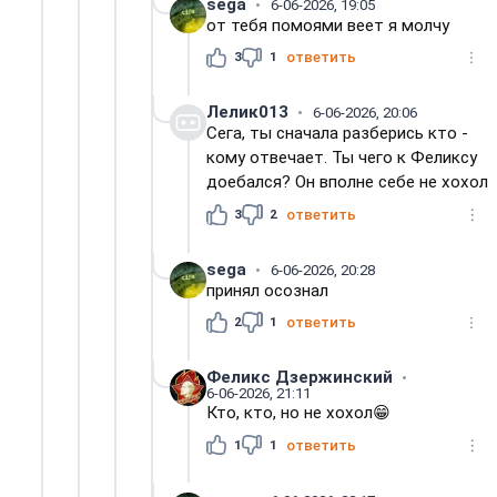
sega
6-06-2026, 19:05
от тебя помоями веет я молчу
3
1
ответить
Лелик013
6-06-2026, 20:06
Сега, ты сначала разберись кто -
кому отвечает. Ты чего к Феликсу
доебался? Он вполне себе не хохол
3
2
ответить
sega
6-06-2026, 20:28
принял осознал
2
1
ответить
Феликс Дзержинский
6-06-2026, 21:11
Кто, кто, но не хохол😁
1
1
ответить