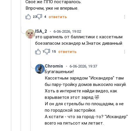
Своё же ППО постаралось.
Впрочем, уже не впервые.
23
4
ответить
ISA_2
6-06-2026, 19:02
это шрапнель от баллистики с кассетным
боезапасом эскандер м.Знаток диванный
1
15
ответить
Chromis
6-06-2026, 19:37
Бугагашеньки!
Кассетным зарядом "Искандера" там
бы пару-тройку домов выкосило нахуй.
Хоть в интернете найди видео, как
взрывается этот заряд 🤣
И он для стрельбы по площадям, а не
по городской застройке.
А кстати - что за город-то? "Искандер"
всего на пятьсот км летает.