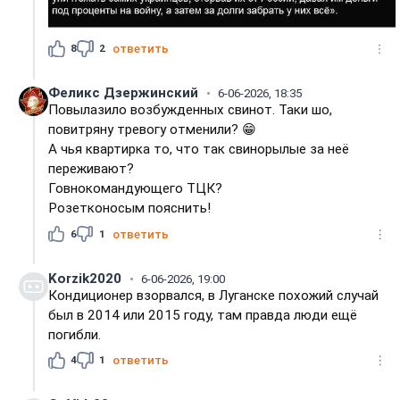
8
2
ответить
Феликс Дзержинский
6-06-2026, 18:35
Повылазило возбужденных свинот. Таки шо,
повитряну тревогу отменили? 😁
А чья квартирка то, что так свинорылые за неё
переживают?
Говнокомандующего ТЦК?
Розетконосым пояснить!
6
1
ответить
Korzik2020
6-06-2026, 19:00
Кондиционер взорвался, в Луганске похожий случай
был в 2014 или 2015 году, там правда люди ещё
погибли.
4
1
ответить