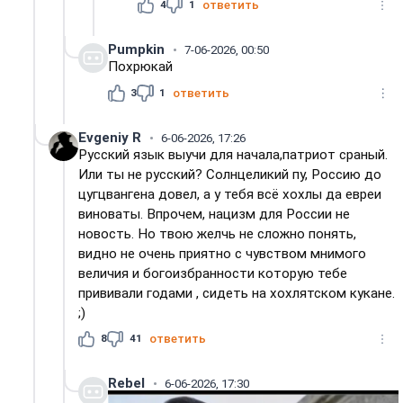
4
1
ответить
Pumpkin
7-06-2026, 00:50
Похрюкай
3
1
ответить
Evgeniy R
6-06-2026, 17:26
Русский язык выучи для начала,патриот сраный.
Или ты не русский? Солнцеликий пу, Россию до
цугцвангена довел, а у тебя всё хохлы да евреи
виноваты. Впрочем, нацизм для России не
новость. Но твою желчь не сложно понять,
видно не очень приятно с чувством мнимого
величия и богоизбранности которую тебе
прививали годами , сидеть на хохлятском кукане.
;)
8
41
ответить
Rebel
6-06-2026, 17:30