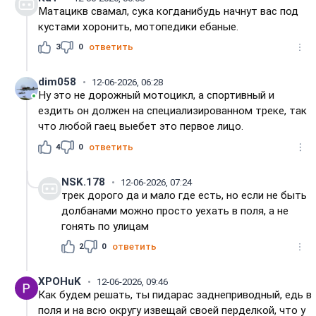
Матацикв свамал, сука когданибудь начнут вас под
кустами хоронить, мотопедики ебаные.
3
0
ответить
dim058
12-06-2026, 06:28
Ну это не дорожный мотоцикл, а спортивный и
ездить он должен на специализированном треке, так
что любой гаец выебет это первое лицо.
4
0
ответить
NSK.178
12-06-2026, 07:24
трек дорого да и мало где есть, но если не быть
долбанами можно просто уехать в поля, а не
гонять по улицам
2
0
ответить
XPOHuK
12-06-2026, 09:46
Как будем решать, ты пидарас заднеприводный, едь в
поля и на всю округу извещай своей перделкой, что у