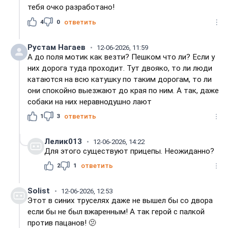
тебя очко разработано!
4
0
ответить
Рустам Нагаев
12-06-2026, 11:59
А до поля мотик как везти? Пешком что ли? Если у
них дорога туда проходит. Тут двояко, то ли люди
катаются на всю катушку по таким дорогам, то ли
они спокойно выезжают до края по ним. А так, даже
собаки на них неравнодушно лают
1
3
ответить
Лелик013
12-06-2026, 14:22
Для этого существуют прицепы. Неожиданно?
2
1
ответить
Solist
12-06-2026, 12:53
Этот в синих труселях даже не вышел бы со двора
если бы не был вжаренным! А так герой с палкой
против пацанов! 🫤