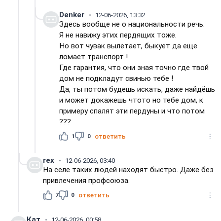
Denker
12-06-2026, 13:32
Здесь вообще не о национальности речь.
Я не навижу этих пердящих тоже.
Но вот чувак вылетает, быкует да еще
ломает транспорт !
Где гарантия, что они зная точно где твой
дом не подкладут свинью тебе !
Да, ты потом будешь искать, даже найдёшь
и может докажешь чтото но тебе дом, к
примеру спалят эти пердуны и что потом
???
1
0
ответить
rex
12-06-2026, 03:40
На селе таких людей находят быстро. Даже без
привлечения профсоюза.
7
0
ответить
Кат
12-06-2026, 00:58