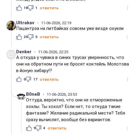
18
1
ответить
Ultrakav
11-06-2026, 22:19
Пацантрэа на питбайках совсем уже везде охуели
20
0
ответить
Denker
11-06-2026, 22:25
А откуда у чувака в синих трусах уверенность, что
они на обратном пути не бросят коктейль Молотова
в йоную хибару!?
0
17
ответить
B0neB
11-06-2026, 23:53
Оттуда, вероятно, что они не отмороженные
хохлы. Ты хохол? Если нет, то откуда такие
фантазии? Желание радикальной мести? Тебя
сразу вычислят, вообще без вариантов.
9
4
ответить