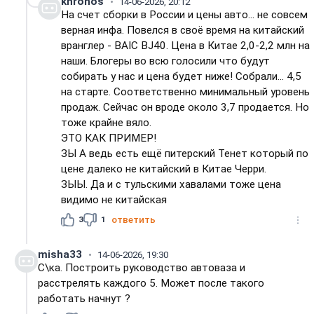
khronos
14-06-2026, 20:12
На счет сборки в России и цены авто... не совсем
верная инфа. Повелся в своё время на китайский
вранглер - BAIC BJ40. Цена в Китае 2,0-2,2 млн на
наши. Блогеры во всю голосили что будут
собирать у нас и цена будет ниже! Собрали... 4,5
на старте. Соответственно минимальный уровень
продаж. Сейчас он вроде около 3,7 продается. Но
тоже крайне вяло.
ЭТО КАК ПРИМЕР!
ЗЫ А ведь есть ещё питерский Тенет который по
цене далеко не китайский в Китае Черри.
ЗЫЫ. Да и с тульскими хавалами тоже цена
видимо не китайская
3
1
ответить
misha33
14-06-2026, 19:30
С\ка. Построить руководство автоваза и
расстрелять каждого 5. Может после такого
работать начнут ?