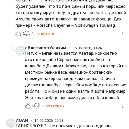
будет удивлен, что тот же самый порш или мерседес,
хоть и конкурируют друг с другом - но часть деталей
и узлов своих авто делают на заводах фольца. Для
примера - Porsche Cayenne и Volkswagen Touareg.
2
1
ответить
еблатяпов бляхим
15-06-2026, 00:24
Нет, с Чанган называется Аватар, конкретно
этот в каллабе Серес называется Аито, в
каллабе с Джаком- Маэкстро, это то который на
местном рынке весь немецко- британский
премиум нахер по продажам послал. Сейчас
делают каллабу с Чери... Они вообще интересные
ребята. Но и они не одни, взять Xiaomi например.
Эти так вообще всё сами делают, без каллаб.
0
0
ответить
ИОАН
14-06-2026, 20:28
ГАВНОБЛОХЕР - не понимает для чего сделана