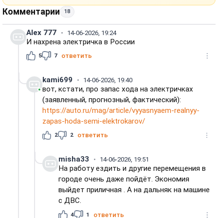
Комментарии
18
Alex 777
14-06-2026, 19:24
И нахрена электричка в России
5
7
ответить
kami699
14-06-2026, 19:40
вот, кстати, про запас хода на электричках
(заявленный, прогнозный, фактический):
https://auto.ru/mag/article/vyyasnyaem-realnyy-
zapas-hoda-semi-elektrokarov/
2
2
ответить
misha33
14-06-2026, 19:51
На работу ездить и другие перемещения в
городе очень даже пойдёт. Экономия
выйдет приличная . А на дальняк на машине
с ДВС.
4
1
ответить