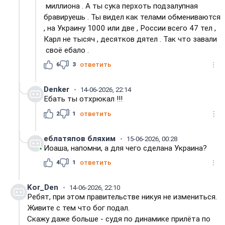
миллиона . А ты сука перхоть подзалупная
бравируешь . Ты видел как телами обмениваются
, на Украину 1000 или две , России всего 47 тел ,
Карл не тысяч , десятков дятел . Так что завали
своё ебало .
6
3
ответить
Denker
14-06-2026, 22:14
Ебать ты отхрюкал !!!
2
1
ответить
еблатяпов бляхим
15-06-2026, 00:28
Иоаша, напомни, а для чего сделана Украина?
4
1
ответить
Kor_Den
14-06-2026, 22:10
Ребят, при этом правительстве никуя не измениться.
Живите с тем что бог подал.
Скажу даже больше - судя по динамике прилёта по