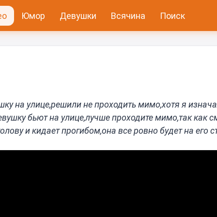
ео
Юмор
Девушки
Всячина
Поиск
шку на улице,решили не проходить мимо,хотя я изнач
евушку бьют на улице,лучше проходите мимо,так как 
олову и кидает прогибом,она все ровно будет на его с