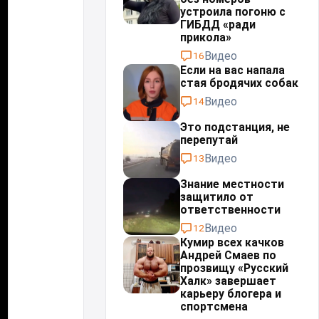
устроила погоню с
ГИБДД «ради
прикола»
Видео
16
Если на вас напала
стая бродячих собак
Видео
14
Это подстанция, не
перепутай⁠⁠
Видео
13
Знание местности
защитило от
ответственности
Видео
12
Кумир всех качков
Андрей Смаев по
прозвищу «Русский
Халк» завершает
карьеру блогера и
спортсмена