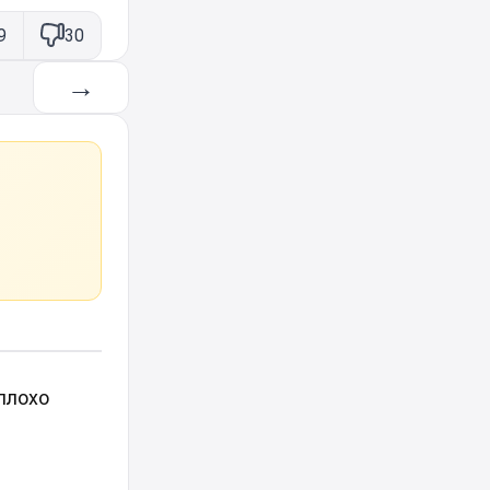
9
30
→
 плохо