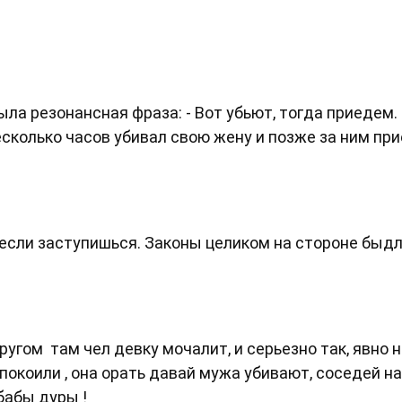
ыла резонансная фраза: - Вот убьют, тогда приедем.
есколько часов убивал свою жену и позже за ним при
, если заступишься. Законы целиком на стороне быд
ругом там чел девку мочалит, и серьезно так, явно 
покоили , она орать давай мужа убивают, соседей на
 бабы дуры !