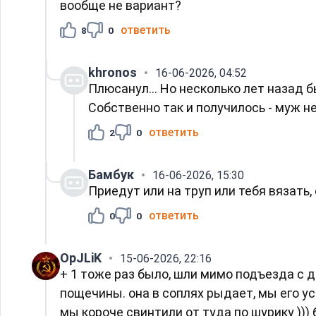
вообще не вариант?
ответить
8
0
khronos
16-06-2026, 04:52
Плюсанул... Но несколько лет назад б
Собственно так и получилось - муж н
ответить
2
0
Бамбук
16-06-2026, 15:30
Приедут или на труп или тебя вязать
ответить
0
0
OpJLiK
15-06-2026, 22:16
+ 1 тоже раз было, шли мимо подъезда с д
пощечины. она в соплях рыдает, мы его ус
мы короче свинтили от туда по шурику )))