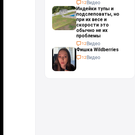
Видео
12
Индейки тупы и
подслеповаты, но
при их весе и
скорости это
обычно не их
проблемы⁠⁠
Видео
12
Фишка Wildberries
Видео
12