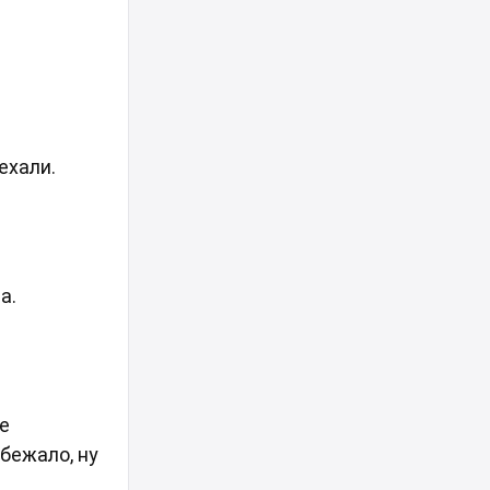
ехали.
ла.
не
бежало, ну