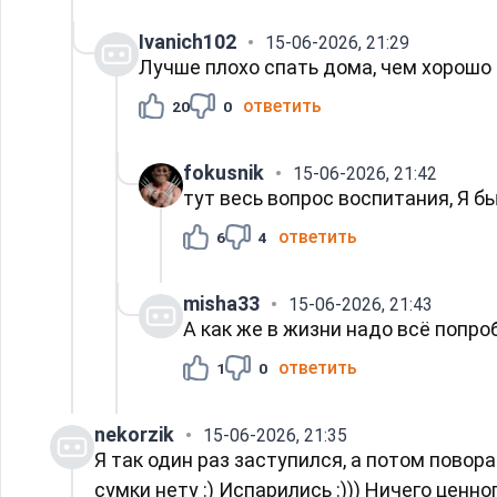
Ivanich102
15-06-2026, 21:29
Лучше плохо спать дома, чем хорошо с
ответить
20
0
fokusnik
15-06-2026, 21:42
тут весь вопрос воспитания, Я б
ответить
6
4
misha33
15-06-2026, 21:43
А как же в жизни надо всё попроб
ответить
1
0
nekorzik
15-06-2026, 21:35
Я так один раз заступился, а потом повора
сумки нету :) Испарились :))) Ничего ценн