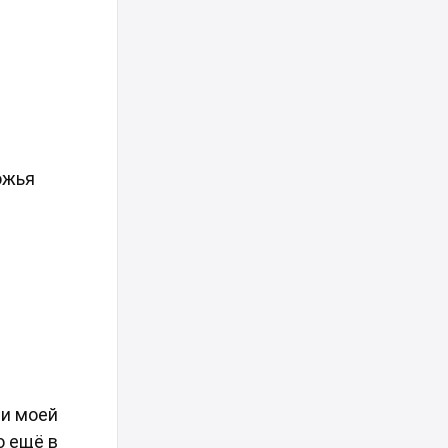
ожья
ни моей
о ещё в