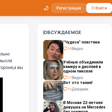
Регистрация
Войти
ОБСУЖДАЕМОЕ
"Чудеса" пластики⁠⁠
Видео
18
ально
смысла
Учёные объединили
камеру и дисплей в
тороне,а вы
одном пикселе
Видео
17
Вот это талия!
Девушки
16
В Москве 22-летняя
девушка на Mercedes
без номеров