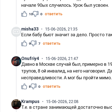
начале 90ых случилось. Урок был усвоен.
ответить
10
0
misha33
15-06-2026, 21:35
Если бабу бьют значит за дело. Просто та
ответить
9
7
Onufriy4
15-06-2026, 21:47
Давно в Москве случай был, примерно в 19
трупов, 8 ой инвалид, на него наговорил. 
несправедливости. А мог бы пройти мимо
ответить
8
0
Krampus
15-06-2026, 22:08
Т.е. в стране занимающей достаточно вы