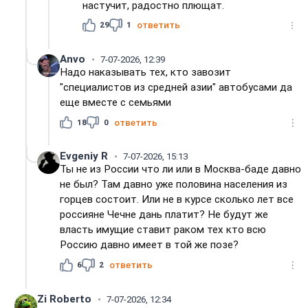
настучит, радостно плющат.
29
1
ответить
Anvo
7-07-2026, 12:39
Надо наказывать тех, кто завозит
"специалистов из средней азии" автобусами да
еще вместе с семьями
18
0
ответить
Evgeniy R
7-07-2026, 15:13
Ты не из России что ли или в Москва-баде давно
не был? Там давно уже половина населения из
горцев состоит. Или не в курсе сколько лет все
россияне Чечне дань платит? Не будут же
власть имущие ставит раком тех кто всю
Россию давно имеет в той же позе?
6
2
ответить
Zi Roberto
7-07-2026, 12:34