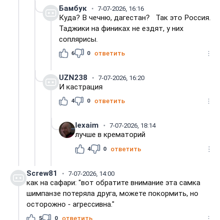
Бамбук
7-07-2026, 16:16
Куда? В чечню, дагестан? Так это Россия.
Таджики на финиках не ездят, у них
соплярисы.
6
0
ответить
UZN238
7-07-2026, 16:20
И кастрация
4
0
ответить
lexaim
7-07-2026, 18:14
лучше в крематорий
4
0
ответить
Screw81
7-07-2026, 14:00
как на сафари: "вот обратите внимание эта самка
шимпанзе потеряла друга, можете покормить, но
осторожно - агрессивна."
5
0
ответить