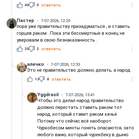
40
0
ответить
Пастер
7-07-2026, 12:29
пора уже правительству призадуматься , и ставить
горцев раком . Пока эти бессмертные в конец не
уверовали в свою безнаказанность .
25
2
ответить
алечко
7-07-2026, 12:33
Это не правительство должно делать, а народ.
13
8
ответить
Yggdrasil
7-07-2026, 13:41
Чтобы это делал народ правительство
должно перестать ставить раком тот
народ, который ставит раком хачьё.
Потому что сейчас всё наоборот.
Чуркобесом менты гонять опасаются, зато
любого ваню, который чурекбеку в дыню