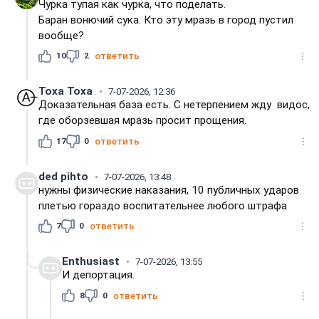
Чурка тупая как чурка, что поделать.
Баран вонючий сука. Кто эту мразь в город пустил
вообще?
10
2
ответить
Тоха Toxa
7-07-2026, 12:36
Доказательная база есть. С нетерпением жду видос,
где оборзевшая мразь просит прощения.
17
0
ответить
ded pihto
7-07-2026, 13:48
нужны физические наказания, 10 публичных ударов
плетью гораздо воспитательнее любого штрафа
7
0
ответить
Enthusiast
7-07-2026, 13:55
И депортация.
8
0
ответить