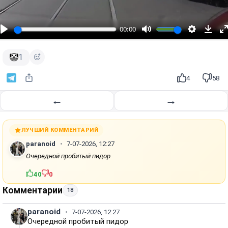
с
п
р
00:00
о
и
🤡
1
з
в
4
58
е
←
→
с
т
и
ЛУЧШИЙ КОММЕНТАРИЙ
paranoid
7-07-2026, 12:27
Очередной пробитый пидор
40
0
Комментарии
18
paranoid
7-07-2026, 12:27
Очередной пробитый пидор