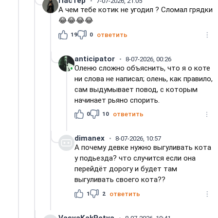
Пастер
7-07-2026, 21:05
А чем тебе котик не угодил ? Сломал грядки
😂😂😂😂
19
0
ответить
anticipator
8-07-2026, 00:26
Оленю сложно объяснить, что я о коте
ни слова не написал; олень, как правило,
сам выдумывает повод, с которым
начинает рьяно спорить.
0
10
ответить
dimanex
8-07-2026, 10:57
А почему девке нужно выгуливать кота
у подьезда? что случится если она
перейдёт дорогу и будет там
выгуливать своего кота??
1
2
ответить
VasyaKakPetya