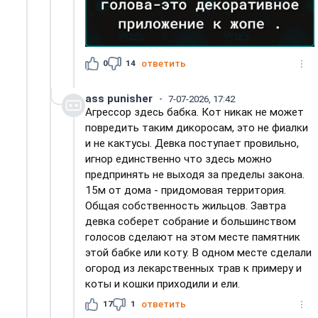
0
14
ответить
ass punisher
7-07-2026, 17:42
Агрессор здесь бабка. Кот никак не может
повредить таким дикоросам, это не фиалки
и не кактусы. Девка поступает провильно,
игнор единственно что здесь можно
предпринять не выходя за пределы закона.
15м от дома - придомовая территория.
Общая собственность жильцов. Завтра
девка соберет собрание и большинством
голосов сделают на этом месте памятник
этой бабке или коту. В одном месте сделали
огород из лекарственных трав к примеру и
коты и кошки приходили и ели.
17
1
ответить