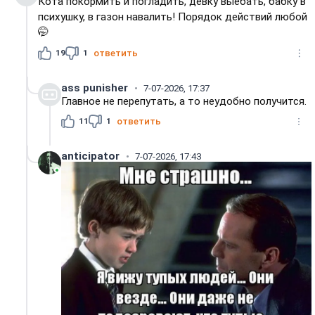
Кота покормить и погладить, девку выебать, бабку в
психушку, в газон навалить! Порядок действий любой
🤭
19
1
ответить
ass punisher
7-07-2026, 17:37
Главное не перепутать, а то неудобно получится.
11
1
ответить
anticipator
7-07-2026, 17:43