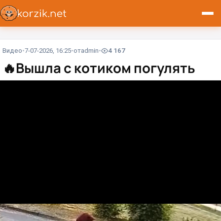
Видео
7-07-2026, 16:25
от
admin
4 167
🔥
Вышла с котиком погулять