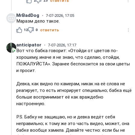
2
23
ответить
MrBadDog
7-07-2026, 17:05
Маразм дело такое.
12
0
ответить
anticipator
7-07-2026, 17:17
Вот что бабка говорит: «Отойди от цветов по-
хорошему, иначе я не знаю, что сделаю, отойди,
ПОЖАЛУЙСТА». Заранее беспокоится за свои цветы
и просит.
Девка, как видно по камерам, никак на её слова не
реагирует, то есть игнорирует специально; бабка ещё
больше воспринимает её как враждебно
настроенную.
P.S. Бабку не защищаю, но и девка ведёт себя
неправильно; к тому же это часть видео, может, она
бабке вообще хамила. Давайте честно: если бы не