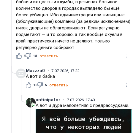
бабки и их цветы и клумбы, в регионах большое
количество дворов в городах выглядело бы ещё
более уёбищно. Ибо администрация или жилищные
(обслуживающие) компании (за редким исключением)
никак дворы не облагораживают. Если регулярно
подметают — и то хорошо, а так вообще охуели в
край: практически ничего не делают, только
регулярно деньги собирают.
8
18
ответить
Mazzza0
7-07-2026, 17:22
А вот и бабка
16
5
ответить
anticipator
7-07-2026, 17:40
А вот и дура малолетняя с предрассудками.