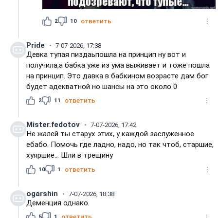
2
10
ответить
Рridе
7-07-2026, 17:38
Девка тупая пиздаьпошла на принцип ну вот и
получила,а бабка уже из ума выживает и тоже пошла
на принцип. Это давка в бабкином возрасте дам бог
будет адекватной но шансы на это около 0
2
11
ответить
Mister.fedotov
7-07-2026, 17:42
Не жалей ты старух этих, у каждой заслуженное
ебабо. Помочь где ладно, надо, но так чтоб, старшие,
хуяршие... Шли в трещину
10
1
ответить
ogarshin
7-07-2026, 18:38
Деменция однако.
5
1
ответить