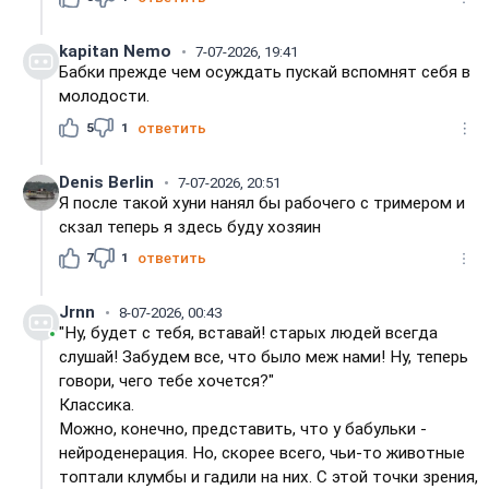
kapitan Nemo
7-07-2026, 19:41
Бабки прежде чем осуждать пускай вспомнят себя в
молодости.
5
1
ответить
Denis Berlin
7-07-2026, 20:51
Я после такой хуни нанял бы рабочего с тримером и
скзал теперь я здесь буду хозяин
7
1
ответить
Jrnn
8-07-2026, 00:43
"Ну, будет с тебя, вставай! старых людей всегда
слушай! Забудем все, что было меж нами! Ну, теперь
говори, чего тебе хочется?"
Классика.
Можно, конечно, представить, что у бабульки -
нейроденерация. Но, скорее всего, чьи-то животные
топтали клумбы и гадили на них. С этой точки зрения,