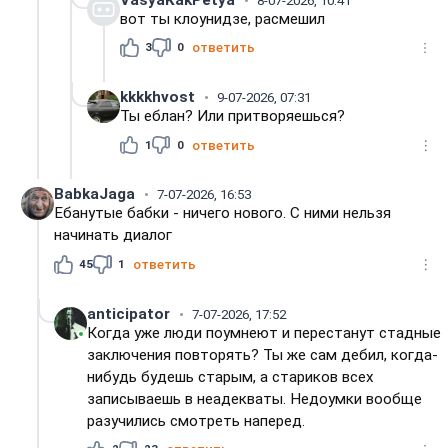
8-07-2026, 10:41
вот ты клоунидзе, расмешил
3
0
ответить
kkkkhvost
9-07-2026, 07:31
Ты еблан? Или притворяешься?
1
0
ответить
BabkaJaga
7-07-2026, 16:53
Ебанутые бабки - ничего нового. С ними нельзя
начинать диалог
45
1
ответить
anticipator
7-07-2026, 17:52
Когда уже люди поумнеют и перестанут стадные
заключения повторять? Ты же сам дебил, когда-
нибудь будешь старым, а стариков всех
записываешь в неадекваты. Недоумки вообще
разучились смотреть наперед.