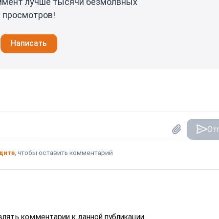
ммент лучше тысячи безмолвных
просмотров!
Написать
От
дите
, чтобы оставить комментарий
авлять комментарии к данной публикации.