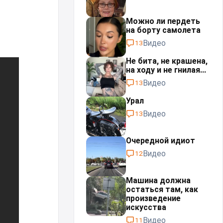
Можно ли пердеть
на борту самолета
Видео
13
Не бита, не крашена,
на ходу и не гнилая...
Видео
13
Урал⁠⁠
Видео
13
Очередной идиот
Видео
12
Машина должна
остаться там, как
произведение
искусства
Видео
11