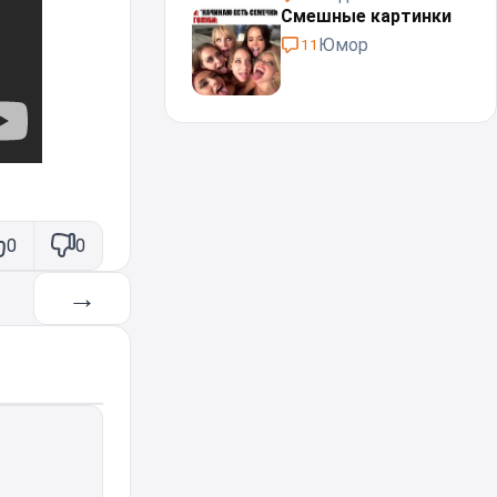
Смешные картинки
Юмор
11
0
0
→