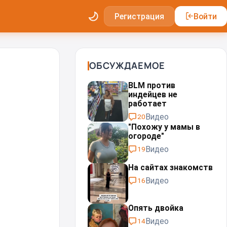
Регистрация
Войти
ОБСУЖДАЕМОЕ
BLM против
индейцев не
работает
Видео
20
"Похожу у мамы в
огороде"
Видео
19
На сайтах знакомств
Видео
16
Опять двойка
Видео
14