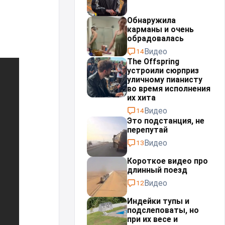
Обнаружила
карманы и очень
обрадовалась
Видео
14
The Offspring
устроили сюрприз
уличному пианисту
во время исполнения
их хита
Видео
14
Это подстанция, не
перепутай⁠⁠
Видео
13
Короткое видео про
длинный поезд
Видео
12
Индейки тупы и
подслеповаты, но
при их весе и