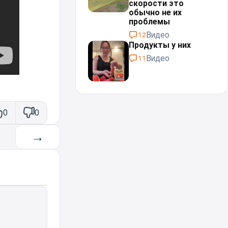
скорости это
обычно не их
проблемы⁠⁠
Видео
12
Продукты у них
Видео
11
0
0
→