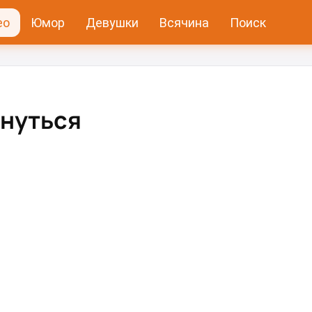
ео
Юмор
Девушки
Всячина
Поиск
рнуться