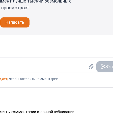
ммент лучше тысячи безмолвных
просмотров!
Написать
От
дите
, чтобы оставить комментарий
авлять комментарии к данной публикации.