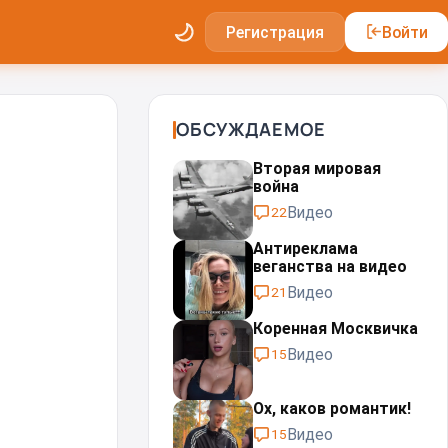
Регистрация
Войти
ОБСУЖДАЕМОЕ
Вторая мировая
война
Видео
22
Антиреклама
веганства на видео
Видео
21
Коренная Москвичка
Видео
15
Ох, каков романтик!
Видео
15