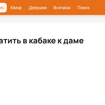
ео
Юмор
Девушки
Всячина
Поиск
тить в кабаке к даме