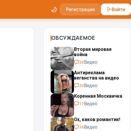
Регистрация
Войти
ОБСУЖДАЕМОЕ
Вторая мировая
война
Видео
22
Антиреклама
веганства на видео
Видео
22
Коренная Москвичка
Видео
17
Ох, каков романтик!
Видео
16