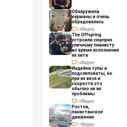
Обнаружила
карманы и очень
обрадовалась
Видео
14
The Offspring
устроили сюрприз
уличному пианисту
во время исполнения
их хита
Видео
14
Индейки тупы и
подслеповаты, но
при их весе и
скорости это
обычно не их
проблемы⁠⁠
Видео
12
Ростов,
пакистанское
движение
Видео
11