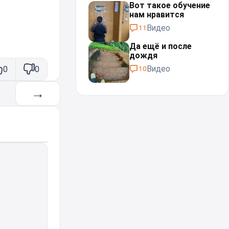
Вот такое обучение
нам нравится
Видео
11
Да ещё и после
дождя⁠⁠
Видео
0
0
10
→