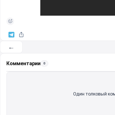
←
Комментарии
0
Один толковый ко