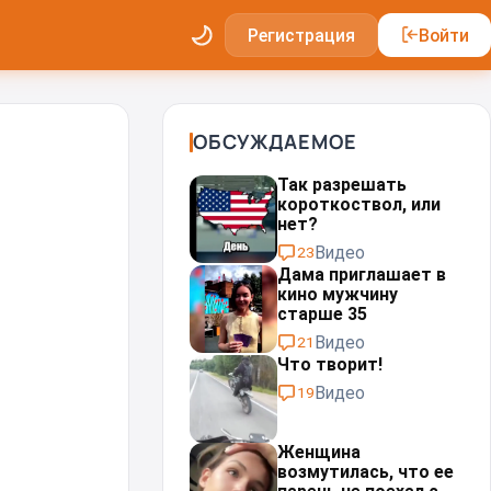
Регистрация
Войти
ОБСУЖДАЕМОЕ
Так разрешать
короткоствол, или
нет?
Видео
23
Дама приглашает в
кино мужчину
старше 35
Видео
21
Что творит!
Видео
19
Женщина
возмутилась, что ее