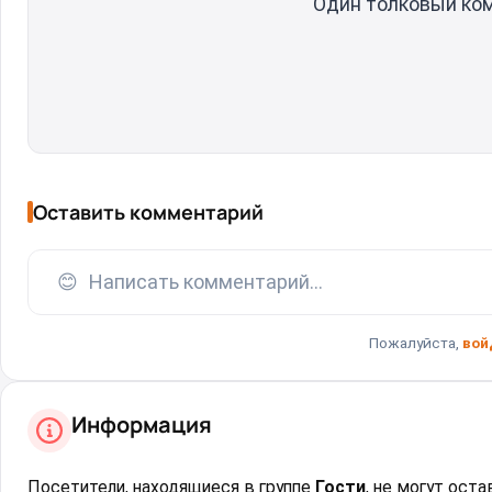
Один толковый ко
Оставить комментарий
😊
Написать комментарий...
Пожалуйста,
вой
Информация
Посетители, находящиеся в группе
Гости
, не могут ост