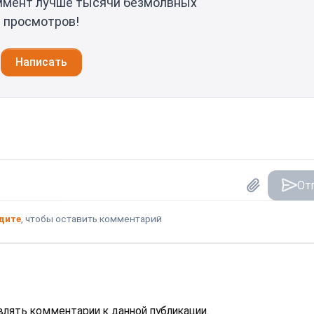
ммент лучше тысячи безмолвных
просмотров!
Написать
От
дите
, чтобы оставить комментарий
авлять комментарии к данной публикации.