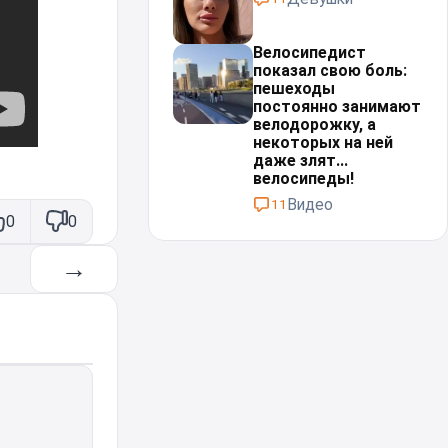
Велосипедист
показал свою боль:
пешеходы
постоянно занимают
велодорожку, а
некоторых на ней
даже злят...
велосипеды!⁠⁠
Видео
11
0
0
→