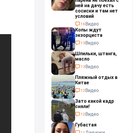
парень не поехал с
ней на дачу есть
сосиски и там нет
условий
Видео
16
Копы ждут
экзорциста⁠⁠
Видео
13
Шпильки, штанга,
масло⁠⁠
Видео
13
Пляжный отдых в
Китае
Видео
12
Зато какой кадр
сняли!
Видео
12
Губастая
Девушки
11