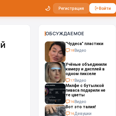
Регистрация
Войти
ОБСУЖДАЕМОЕ
ий
"Чудеса" пластики⁠⁠
Видео
18
Учёные объединили
камеру и дисплей в
одном пикселе
Видео
17
Милфе с бутылкой
пиваса подарили не
те цветы
Видео
16
Вот это талия!
Девушки
16