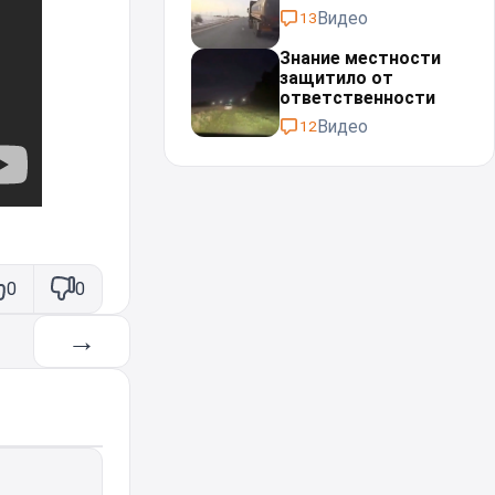
Видео
13
Знание местности
защитило от
ответственности
Видео
12
0
0
→