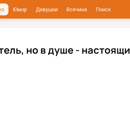
ео
Юмор
Девушки
Всячина
Поиск
ель, но в душе - настоящ