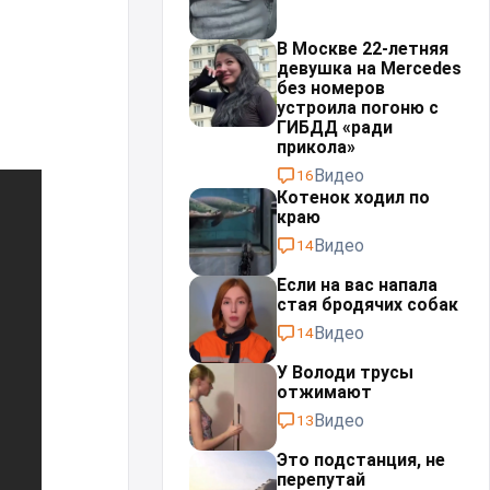
В Москве 22-летняя
девушка на Mercedes
без номеров
устроила погоню с
ГИБДД «ради
прикола»
Видео
16
Котенок ходил по
краю
Видео
14
Если на вас напала
стая бродячих собак
Видео
14
У Володи трусы
отжимают
Видео
13
Это подстанция, не
перепутай⁠⁠