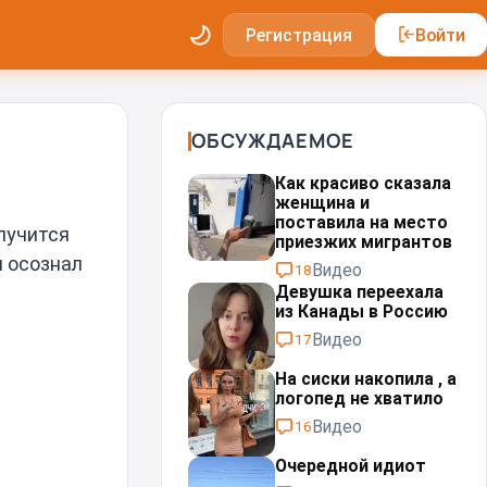
Регистрация
Войти
ОБСУЖДАЕМОЕ
Как красиво сказала
женщина и
поставила на место
лучится
приезжих мигрантов⁠⁠
м осознал
Видео
18
Девушка переехала
из Канады в Россию
Видео
17
На сиски накопила , а
логопед не хватило
Видео
16
Очередной идиот