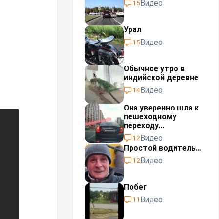
Видео
15
Урал⁠⁠
Видео
15
Обычное утро в
индийской деревне
Видео
14
Она уверенно шла к
пешеходному
переходу...
Видео
12
Простой водитель…
Видео
12
Побег
Видео
11