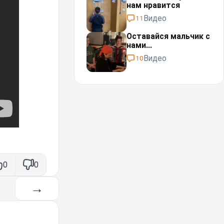
нам нравится
Видео
11
Оставайся мальчик с
нами...⁠⁠
Видео
10
0
0
→