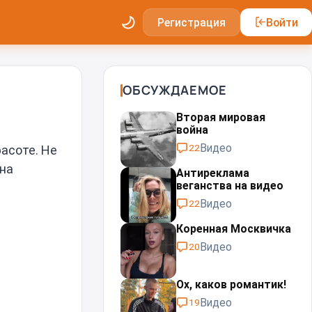
Регистрация
Войти
ОБСУЖДАЕМОЕ
Вторая мировая
война
Видео
22
расоте. Не
 на
Антиреклама
веганства на видео
Видео
22
Коренная Москвичка
Видео
20
Ох, каков романтик!
Видео
19