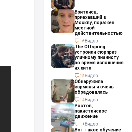
Британец,
приехавший в
Москву, поражен
местной
действительностью⁠⁠
Видео
16
The Offspring
устроили сюрприз
уличному пианисту
во время исполнения
их хита
Видео
15
Обнаружила
карманы и очень
обрадовалась
Видео
14
Ростов,
пакистанское
движение
Видео
11
Вот такое обучение