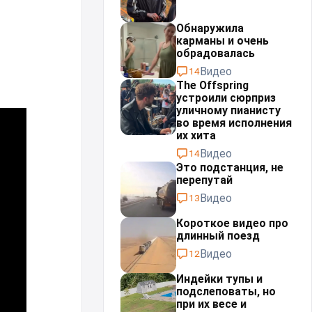
Обнаружила
карманы и очень
обрадовалась
Видео
14
The Offspring
устроили сюрприз
уличному пианисту
во время исполнения
их хита
Видео
14
Это подстанция, не
перепутай⁠⁠
Видео
13
Короткое видео про
длинный поезд
Видео
12
Индейки тупы и
подслеповаты, но
при их весе и