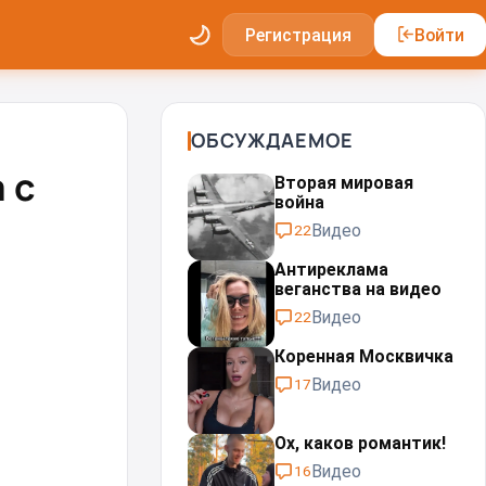
Регистрация
Войти
ОБСУЖДАЕМОЕ
 с
Вторая мировая
война
Видео
22
Антиреклама
веганства на видео
Видео
22
Коренная Москвичка
Видео
17
Ох, каков романтик!
Видео
16