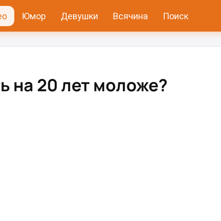
ео
Юмор
Девушки
Всячина
Поиск
ть на 20 лет моложе?