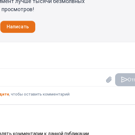
ммент лучше тысячи безмолвных
просмотров!
Написать
От
дите
, чтобы оставить комментарий
авлять комментарии к данной публикации.