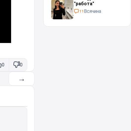
"работа"⁠⁠
Всячина
11
0
0
→