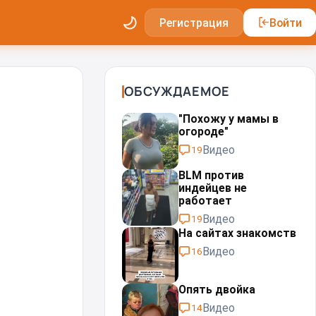
Регистрация
Войти
ОБСУЖДАЕМОЕ
"Похожу у мамы в
огороде"
Видео
19
BLM против
индейцев не
работает
Видео
19
На сайтах знакомств
Видео
16
Опять двойка
Видео
14