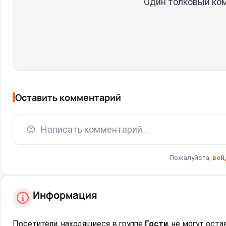
Один толковый ко
Оставить комментарий
😊
Написать комментарий...
Пожалуйста,
вой
Информация
Посетители, находящиеся в группе
Гости
, не могут ост