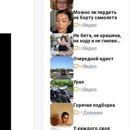
Можно ли пердеть
на борту самолета
Видео
13
Не бита, не крашена,
на ходу и не гнилая...
Видео
13
Очередной идиот
Видео
12
Урал⁠⁠
Видео
12
Горячая подборка
Девушки
11
У каждого своя