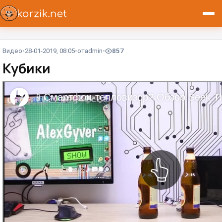
Видео
28-01-2019, 08:05
от
admin
857
Кубики