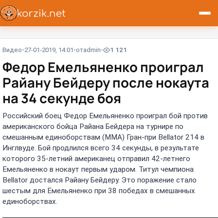
Видео
27-01-2019, 14:01
от
admin
1 121
Федор Емельяненко проиграл
Райану Бейдеру после нокаута
на 34 секунде боя
Российский боец Федор Емельяненко проиграл бой против
американского бойца Райана Бейдера на турнире по
смешанным единоборствам (ММА) Гран-при Bellator 214 в
Инглвуде. Бой продлился всего 34 секунды, в результате
которого 35-летний американец отправил 42-летнего
Емельяненко в нокаут первым ударом. Титул чемпиона
Bellator достался Райану Бейдеру. Это поражение стало
шестым для Емельяненко при 38 победах в смешанных
единоборствах.