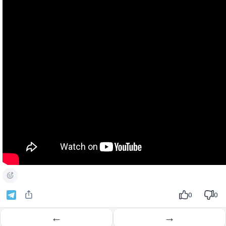
0
0
←
→