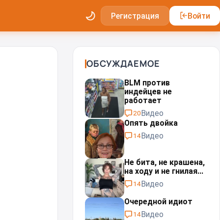
Регистрация
Войти
ОБСУЖДАЕМОЕ
BLM против
индейцев не
работает
Видео
20
Опять двойка
Видео
14
Не бита, не крашена,
на ходу и не гнилая...
Видео
14
Очередной идиот
Видео
14