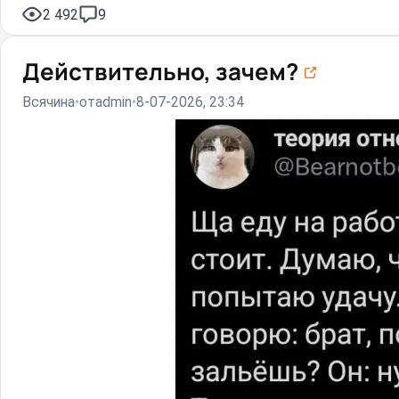
2 492
9
Действительно, зачем?⁠⁠
Всячина
от
admin
8-07-2026, 23:34