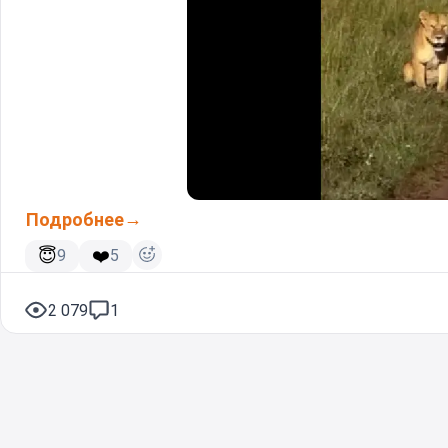
Подробнее
😇
❤️
9
5
2 079
1