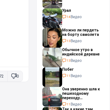
Урал⁠⁠
Видео
14
Можно ли пердеть
на борту самолета
Видео
13
Обычное утро в
индийской деревне
Видео
13
Побег
Видео
11
72
0
Она уверенно шла к
пешеходному
переходу...
Видео
11
Так а какие там