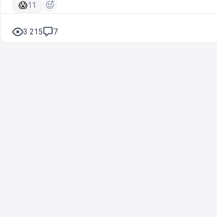
😱
11
3 215
7