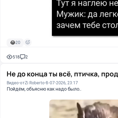
😂
20
518
2
Не до конца ты всё, птичка, про
Видео
от
Zi Roberto
8-07-2026, 23:17
Пойдём, объясню как надо было..