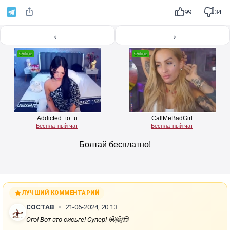
з
99
34
в
е
←
→
с
т
и
ЛУЧШИЙ КОММЕНТАРИЙ
COCTAB
21-06-2024, 20:13
Ого! Вот это сисьге! Супер! 🤩🤗😍