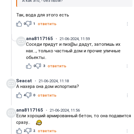
А как это, - без пыли?
Так, вода для этого есть
0
1
ответить
ana8117165
21-06-2024, 11:59
Соседи придут и пиз@ы дадут, затопишь их
нах..., только частный дом и прочие уличные
обьекты..
0
3
ответить
Seacat
21-06-2024, 11:18
А нахера она дом испортила?
4
0
ответить
ana8117165
21-06-2024, 11:56
Если хороший армированный бетон, то она подавится
сразу...
2
2
ответить