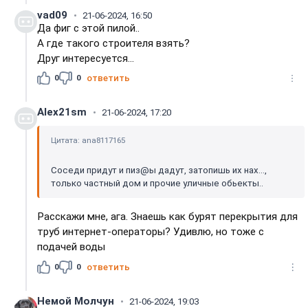
vad09
21-06-2024, 16:50
Да фиг с этой пилой..
А где такого строителя взять?
Друг интересуется...
0
0
ответить
Alex21sm
21-06-2024, 17:20
Цитата: ana8117165
Соседи придут и пиз@ы дадут, затопишь их нах...,
только частный дом и прочие уличные обьекты..
Расскажи мне, ага. Знаешь как бурят перекрытия для
труб интернет-операторы? Удивлю, но тоже с
подачей воды
0
0
ответить
Немой Молчун
21-06-2024, 19:03