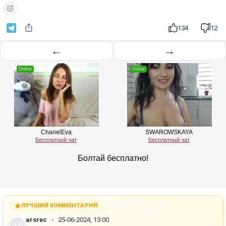
и
з
134
12
в
е
←
→
с
т
и
ЛУЧШИЙ КОММЕНТАРИЙ
arsrec
25-06-2024, 13:00