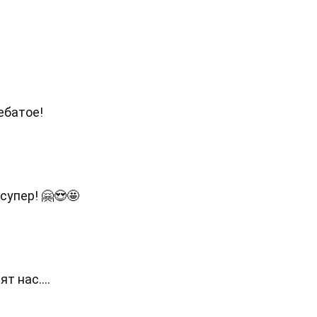
ебатое!
супер! 🤗😍🤩
т нас....