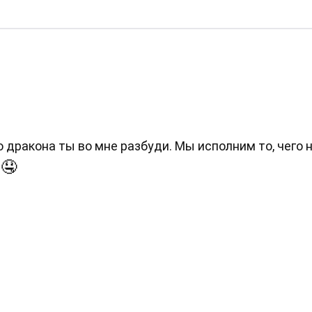
о дракона ты во мне разбуди. Мы исполним то, чего 
🤤
ы
00:00