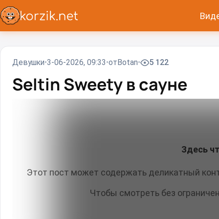
Вид
Девушки
3-06-2026, 09:33
от
Вotan
5 122
Seltin Sweety в сауне
Здесь чт
Этот пост может содержать деликатный конт
Чтобы смотреть без ограниче