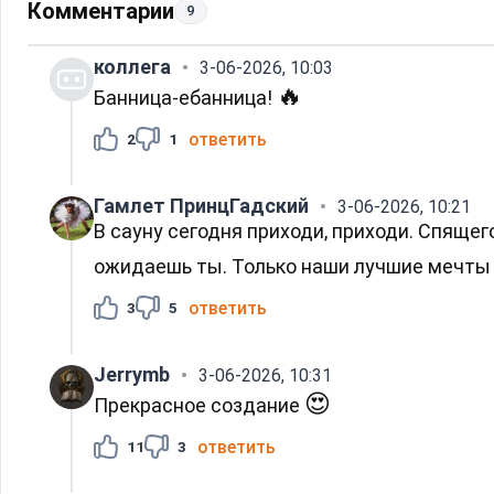
Комментарии
9
коллега
3-06-2026, 10:03
🔥
Банница-ебанница!
ответить
2
1
Гамлет ПринцГадский
3-06-2026, 10:21
В сауну сегодня приходи, приходи. Спящег
ожидаешь ты. Только наши лучшие мечт
ответить
3
5
🔥
❤️
😁
36
10
1
Jerrymb
3-06-2026, 10:31
😍
Прекрасное создание
ответить
11
3