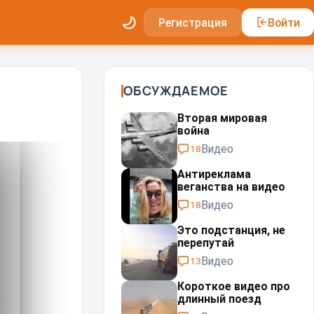
Регистрация
Войти
ОБСУЖДАЕМОЕ
Вторая мировая
война
Видео
18
Антиреклама
веганства на видео
Видео
18
Это подстанция, не
перепутай⁠⁠
Видео
13
Короткое видео про
длинный поезд