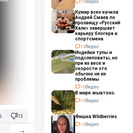
Видео
12
Кумир всех качков
Андрей Смаев по
прозвищу «Русский
Халк» завершает
карьеру блогера и
спортсмена
Видео
12
Индейки тупы и
подслеповаты, но
при их весе и
скорости это
обычно не их
проблемы⁠⁠
Видео
12
В мире жывтонэ.
Видео
12
6
13
Фишка Wildberries
Видео
12
→