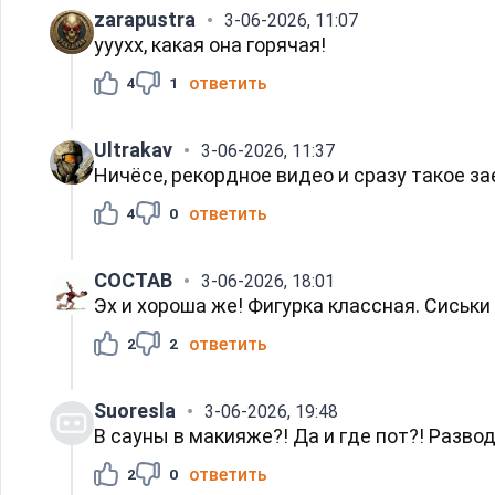
zarapustra
3-06-2026, 11:07
ууухх, какая она горячая!
ответить
4
1
Ultrakav
3-06-2026, 11:37
Ничёсе, рекордное видео и сразу такое за
ответить
4
0
COCTAB
3-06-2026, 18:01
Эх и хороша же! Фигурка классная. Сиськи 
ответить
2
2
Suoresla
3-06-2026, 19:48
В сауны в макияже?! Да и где пот?! Разводя
ответить
2
0