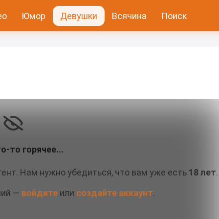
ео
Юмор
Девушки
Всячина
Поиск
о-то горячее...
ент. Нам нужно убедиться, что вам уже есть
18 лет
.
ний —
войдите
или
создайте аккаунт
.