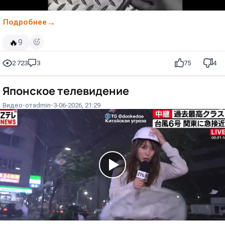
Подробнее
🔥
9
2 723
3
75
4
Японское телевидение⁠⁠
Видео
от
admin
3-06-2026, 21:29