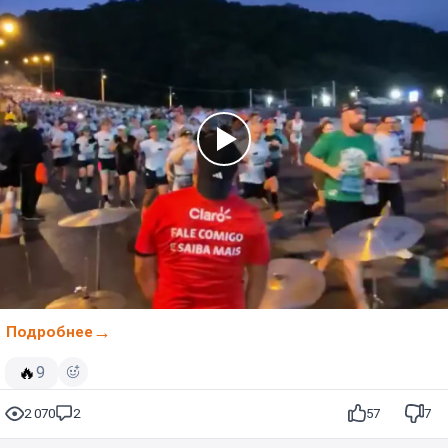
Подробнее
🔥
9
2 070
2
57
7