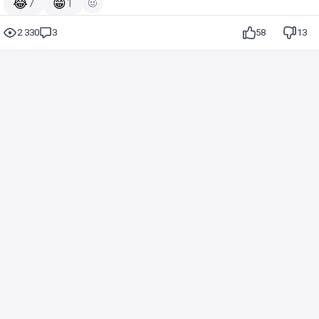
😂
😁
7
1
2 330
3
58
13