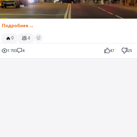
Подробнее
🔥
💩
9
4
1 703
4
47
25