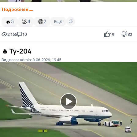
Подробнее
🔥
💩
😁
5
4
2
Ещё
2 166
10
19
30
🔥
Ту-204
Видео
от
admin
3-06-2026, 19:45