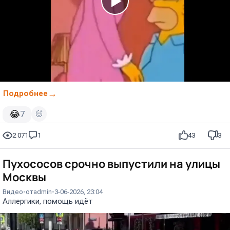
Подробнее
😂
7
2 071
1
43
3
Пухососов срочно выпустили на улицы
Москвы
Видео
от
admin
3-06-2026, 23:04
Аллергики, помощь идёт