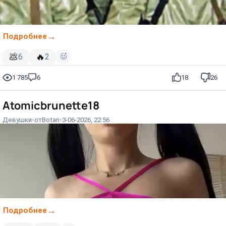
Подробнее
💩
🔥
6
2
1 785
6
18
26
Atomicbrunette18
Девушки
от
Вotan
3-06-2026, 22:56
Подробнее