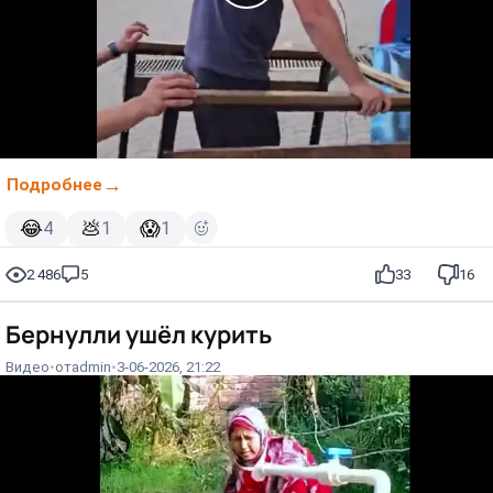
Подробнее
😂
💩
😱
4
1
1
2 486
5
33
16
Бернулли ушёл курить
Видео
от
admin
3-06-2026, 21:22