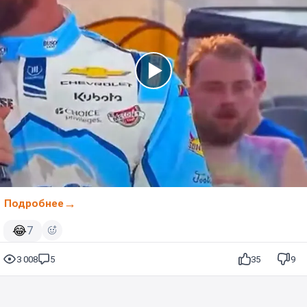
Подробнее
😂
7
3 008
5
35
9