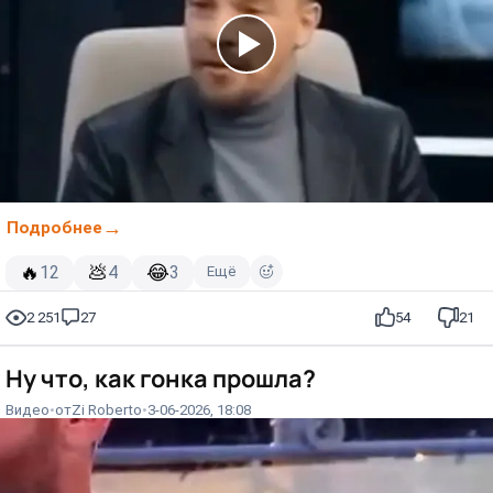
Подробнее
🔥
💩
😂
12
4
3
Ещё
2 251
27
54
21
Ну что, как гонка прошла?
Видео
от
Zi Roberto
3-06-2026, 18:08