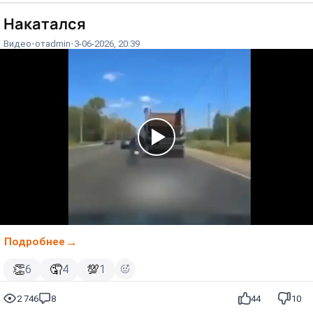
Накатался
Видео
от
admin
3-06-2026, 20:39
Подробнее
👏
🤦
💯
6
4
1
2 746
8
44
10