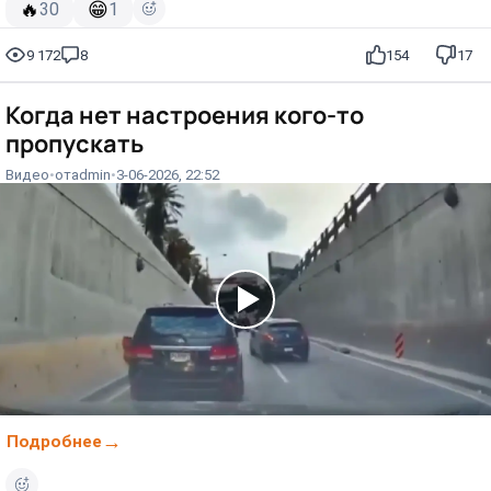
🔥
😁
30
1
9 172
8
154
17
Когда нет настроения кого-то
пропускать⁠⁠
Видео
от
admin
3-06-2026, 22:52
Подробнее