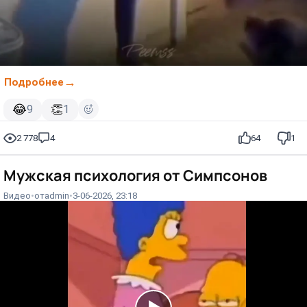
Подробнее
😂
👏
9
1
2 778
4
64
1
Мужская психология от Симпсонов
Видео
от
admin
3-06-2026, 23:18