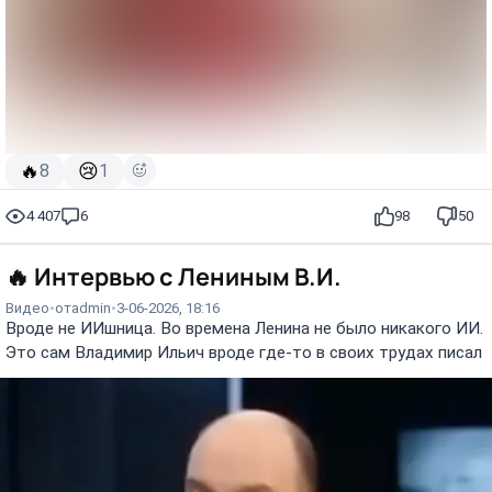
Подробнее
🔥
😢
8
1
4 407
6
98
50
Здесь что-то горячее...
🔥
Интервью с Лениным В.И.
Этот пост может содержать деликатный контент.
Видео
от
admin
3-06-2026, 18:16
Нам нужно убедиться, что вам уже есть
18 лет
.
Вроде не ИИшница. Во времена Ленина не было никакого ИИ.
Чтобы смотреть без ограничений —
войдите
или
Это сам Владимир Ильич вроде где-то в своих трудах писал
создайте аккаунт
.