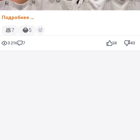
Подробнее
💩
😂
7
5
3 216
7
24
43