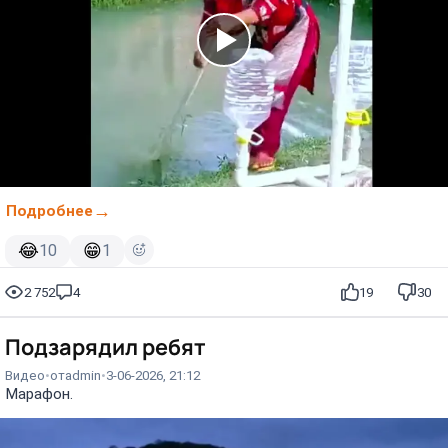
Подробнее
😂
😁
10
1
2 752
4
19
30
Подзарядил ребят
Видео
от
admin
3-06-2026, 21:12
Марафон.