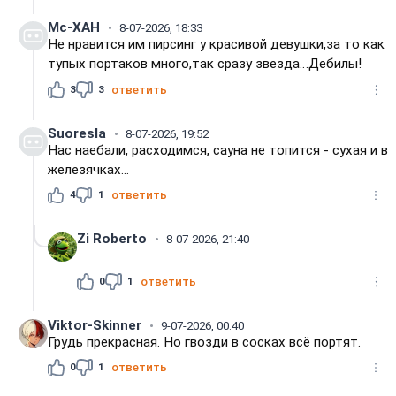
Mc-XAH
8-07-2026, 18:33
Не нравится им пирсинг у красивой девушки,за то как
тупых портаков много,так сразу звезда…Дебилы!
3
3
ответить
Suoresla
8-07-2026, 19:52
Нас наебали, расходимся, сауна не топится - сухая и в
железячках...
4
1
ответить
Zi Roberto
8-07-2026, 21:40
0
1
ответить
Viktor-Skinner
9-07-2026, 00:40
Грудь прекрасная. Но гвозди в сосках всё портят.
0
1
ответить