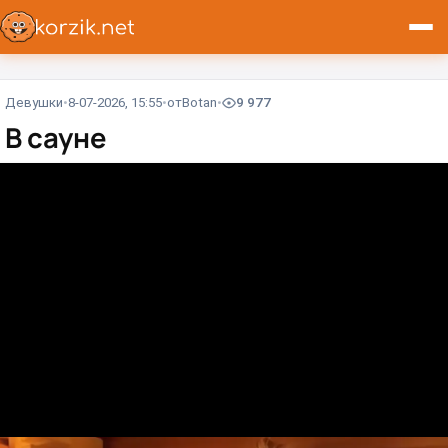
Девушки
8-07-2026, 15:55
от
Вotan
9 977
В сауне