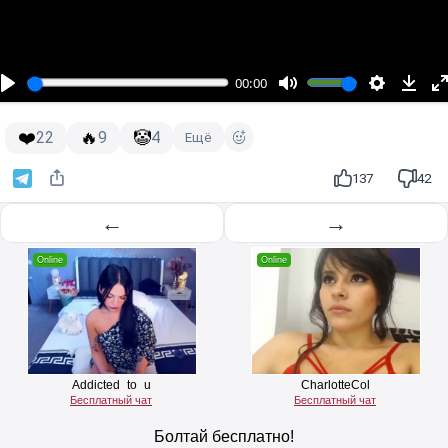
00:00
❤️
🔥
🤡
22
9
4
Ещё
137
42
←
→