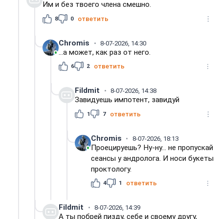
Им и без твоего члена смешно.
8
0
ответить
Chromis
8-07-2026, 14:30
...а может, как раз от него.
6
2
ответить
Fildmit
8-07-2026, 14:38
Завидуешь импотент, завидуй
1
7
ответить
Chromis
8-07-2026, 18:13
Проецируешь? Ну-ну... не пропускай
сеансы у андролога. И носи букеты
проктологу.
4
1
ответить
Fildmit
8-07-2026, 14:39
А ты побрей пизду, себе и своему другу,