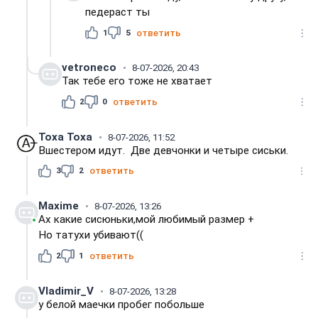
педераст ты
1
5
ответить
vetroneco
8-07-2026, 20:43
Так тебе его тоже не хватает
2
0
ответить
Тоха Toxa
8-07-2026, 11:52
Вшестером идут. Две девчонки и четыре сиськи.
3
2
ответить
Maxime
8-07-2026, 13:26
Ах какие сисюньки,мой любимый размер +
Но татухи убивают((
2
1
ответить
Vladimir_V
8-07-2026, 13:28
у белой маечки пробег побольше