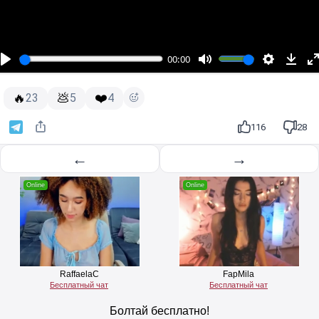
00:00
🔥
💩
❤️
23
5
4
116
28
←
→