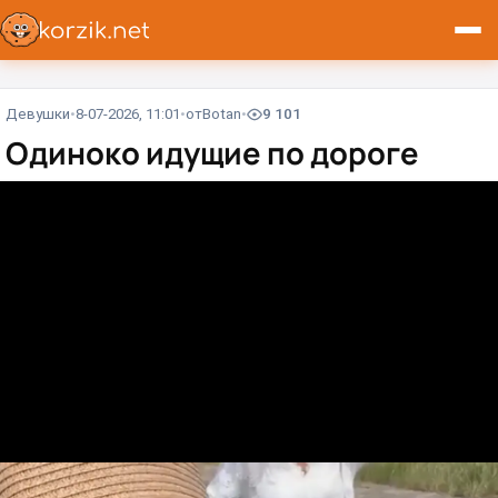
Девушки
8-07-2026, 11:01
от
Вotan
9 101
Одиноко идущие по дороге⁠⁠