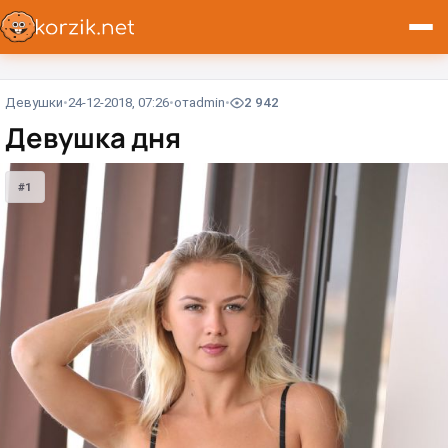
Девушки
24-12-2018, 07:26
от
admin
2 942
Девушка дня
#1
#1