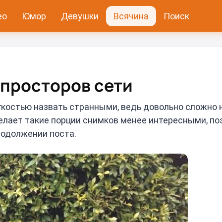
ео
Юмор
Девушки
Всячина
Поиск
просторов сети
гкостью назвать странными, ведь довольно сложно 
делает такие порции снимков менее интересными, по
родолжении поста.