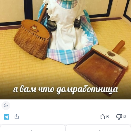
19
13
←
→