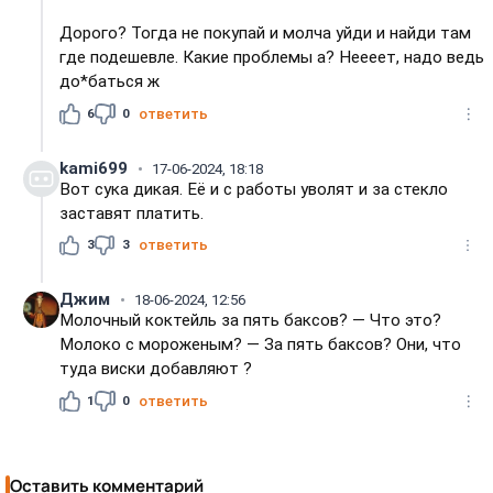
Дорого? Тогда не покупай и молча уйди и найди там
где подешевле. Какие проблемы а? Неееет, надо ведь
до*баться ж
6
0
ответить
kami699
17-06-2024, 18:18
Вот сука дикая. Её и с работы уволят и за стекло
заставят платить.
3
3
ответить
Джим
18-06-2024, 12:56
Молочный коктейль за пять баксов? — Что это?
Молоко с мороженым? — За пять баксов? Они, что
туда виски добавляют ?
1
0
ответить
Оставить комментарий