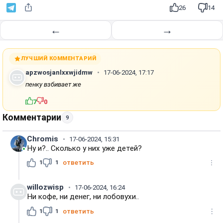
е
26
14
с
т
←
→
и
ЛУЧШИЙ КОММЕНТАРИЙ
apzwosjanlxxwjidmw
17-06-2024, 17:17
пенку взбивает же
7
0
Комментарии
9
Chromis
17-06-2024, 15:31
Ну и?.. Сколько у них уже детей?
1
1
ответить
willozwisp
17-06-2024, 16:24
Ни кофе, ни денег, ни лобовухи..
1
1
ответить