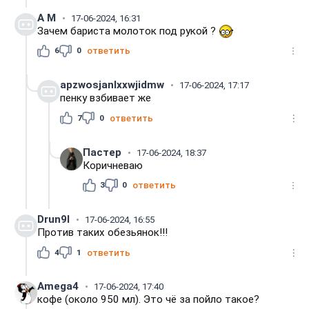
А M
17-06-2024, 16:31
Зачем бариста молоток под рукой ?
6
0
ответить
apzwosjanlxxwjidmw
17-06-2024, 17:17
пенку взбивает же
7
0
ответить
Пастер
17-06-2024, 18:37
Коричневаю
3
0
ответить
Drun9I
17-06-2024, 16:55
Против таких обезьянок!!!
4
1
ответить
Amega4
17-06-2024, 17:40
кофе (около 950 мл). Это чё за пойло такое?