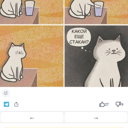
27
9
←
→