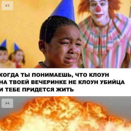
#3
#4