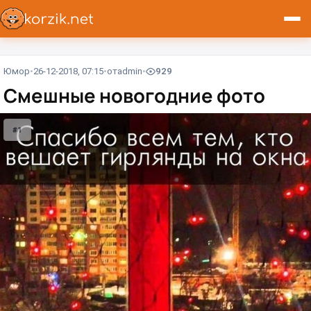
Юмор
26-12-2018, 07:15
от
admin
929
Смешные новогодние фото
#1