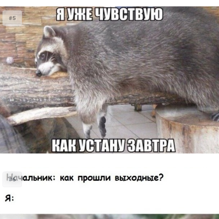
#5
#6