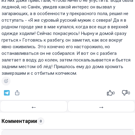
из них даже привстали, чтобы ничего не упустить. Вода была
ледяной, но Санёк, увидев какой интерес он вызвал у
загарающих, а в особенности у прекрасного пола, решил не
отступать - «Я же суровый русский мужик с севера! Да я в
родном городе уже в мае купался, когда все еще в верхней
одежде ходили! Сейчас покрасуюсь! Нырну и домой сразу
греться.» Готовясь к разбегу, он заметил, как все вокруг
явно оживились. Это конечно его насторожило, но
останавливаться он не собирался. И вот он с разбега
залетает в воду, до колен, затем поскальзывается и бьется
задним местом об лёд! Пришлось ему до дома хромать
замерзшим и с отбитым копчиком.
0
0
←
→
Комментарии
0