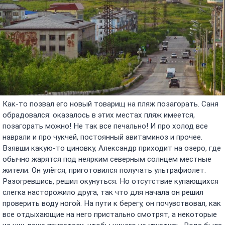
Как-то позвал его новый товарищ на пляж позагорать. Саня
обрадовался: оказалось в этих местах пляж имеется,
позагорать можно! Не так все печально! И про холод все
наврали и про чукчей, постоянный авитаминоз и прочее.
Взявши какую-то циновку, Александр приходит на озеро, где
обычно жарятся под неярким северным солнцем местные
жители. Он улёгся, приготовился получать ультрафиолет.
Разогревшись, решил окунуться. Но отсутствие купающихся
слегка насторожило друга, так что для начала он решил
проверить воду ногой. На пути к берегу, он почувствовал, как
все отдыхающие на него пристально смотрят, а некоторые