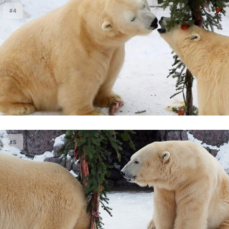
#4
#5