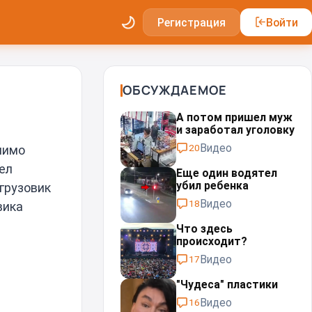
Регистрация
Войти
ОБСУЖДАЕМОЕ
А потом пришел муж
и заработал уголовку
Видео
20
мимо
ел
Еще один водятел
убил ребенка
грузовик
Видео
18
вика
Что здесь
происходит?
Видео
17
"Чудеса" пластики⁠⁠
Видео
16