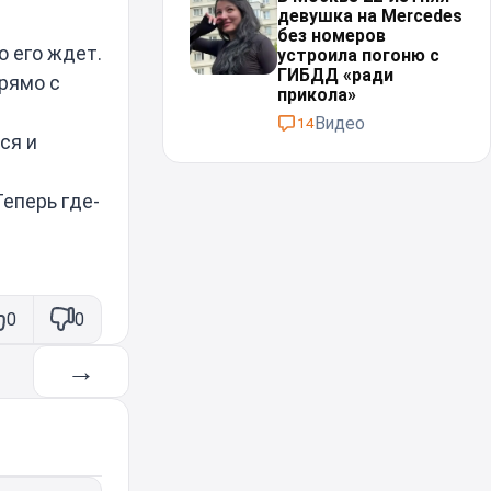
девушка на Mercedes
без номеров
о его ждет.
устроила погоню с
ГИБДД «ради
прямо с
прикола»
Видео
14
ся и
Теперь где-
0
0
→