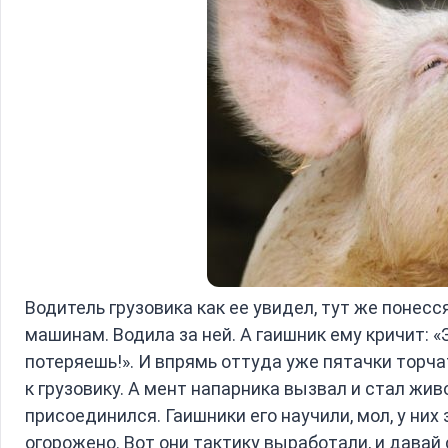
Водитель грузовика как ее увидел, тут же понесс
машинам. Водила за ней. А гаишник ему кричит: «
потеряешь!». И впрямь оттуда уже пятачки торча
к грузовику. А мент напарника вызвал и стал жив
присоединился. Гаишники его научили, мол, у них 
огорожено. Вот они тактику выработали, и давай