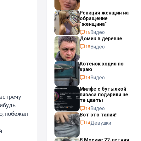
Реакция женщин на
обращение
"женщина"
Видео
16
Домик в деревне
Видео
15
Котенок ходил по
краю
Видео
14
Милфе с бутылкой
пиваса подарили не
австречу
те цветы
нибудь
Видео
14
ю, побежал
Вот это талия!
Девушки
14
й
В Москве 22-летняя