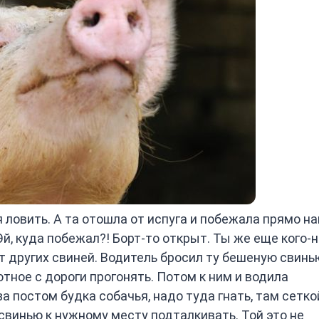
я ловить. А та отошла от испуга и побежала прямо н
Эй, куда побежал?! Борт-то открыт. Ты же еще кого-
т других свиней. Водитель бросил ту бешеную свинь
отное с дороги прогонять. Потом к ним и водила
за постом будка собачья, надо туда гнать, там сетко
 свинью к нужному месту подталкивать. Той это не