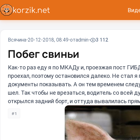
Вид
Всячина
20-12-2018, 08:49
от
admin
3 112
Побег свиньи
Как-то раз еду я по МКАДу и, проезжая пост ГИБ
проехал, поэтому остановился далеко. Не стал я
документы показывать. А он тем временем следу
шел. Так чтобы не врезаться, водитель со всей д
открылся задний борт, и оттуда вывалилась пря
#1