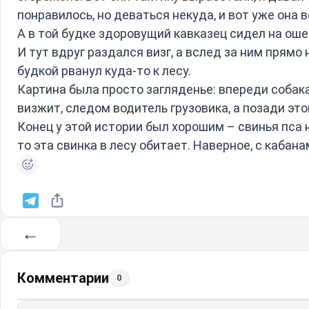
понравилось, но деваться некуда, и вот уже она в
А в той будке здоровущий кавказец сидел на оше
И тут вдруг раздался визг, а вслед за ним прямо
будкой рванул куда-то к лесу.
Картина была просто загляденье: впереди собака 
визжит, следом водитель грузовика, а позади эт
Конец у этой истории был хорошим – свинья пса н
то эта свинка в лесу обитает. Наверное, с кабан
←
Комментарии
0