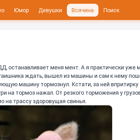
ео
Юмор
Девушки
Всячина
Поиск
ДД, останавливает меня мент. А я практически уже 
 гаишника ждать, вышел из машины и сам к нему пош
ющую машину тормознул. Кстати, за ней впритирку 
ури на тормоз нажал. От резкого торможения у грузо
мо на трассу здоровущая свинья.