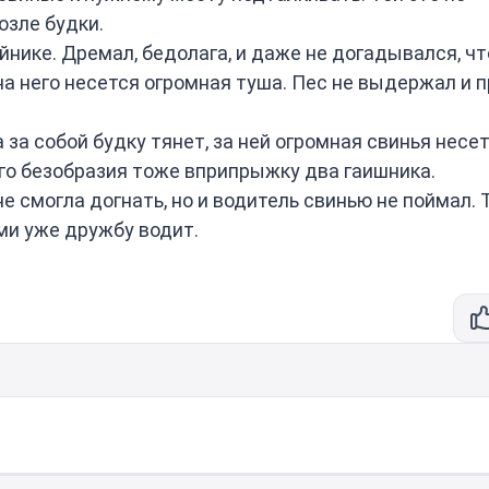
озле будки.
йнике. Дремал, бедолага, и даже не догадывался, чт
 на него несется огромная туша. Пес не выдержал и 
за собой будку тянет, за ней огромная свинья несет
ого безобразия тоже вприпрыжку два гаишника.
е смогла догнать, но и водитель свинью не поймал. 
ами уже дружбу водит.