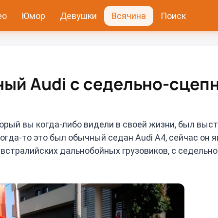
ео
Юмор
Девушки
Всячина
Поиск
ый Audi с седельно-сцеп
орый вы когда-либо видели в своей жизни, был выст
огда-то это был обычный седан Audi A4, сейчас он 
встралийских дальнобойных грузовиков, с седельн