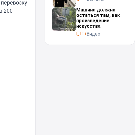
 перевозку
Машина должна
в 200
остаться там, как
произведение
искусства
Видео
11