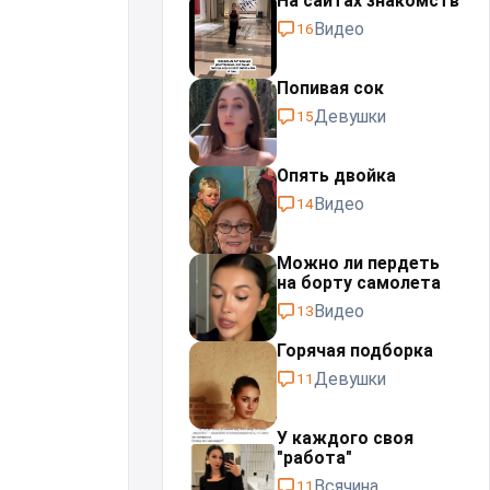
На сайтах знакомств
Видео
16
Попивая сок
Девушки
15
Опять двойка
Видео
14
Можно ли пердеть
на борту самолета
Видео
13
Горячая подборка
Девушки
11
У каждого своя
"работа"⁠⁠
Всячина
11