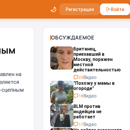
Регистрация
Войти
ОБСУЖДАЕМОЕ
ным
Британец,
приехавший в
Москву, поражен
местной
действительностью⁠⁠
авлен на
Видео
23
является
"Похожу у мамы в
огороде"
о-сцепным
Видео
18
BLM против
индейцев не
работает
Видео
17