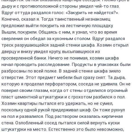
дыру и с противоположной стороны увидел чей-то глаз.
Вдруг оттуда раздался голос: «Закурить не найдется?».
Конечно, сказал я. Тогда таинственный незнакомец
предложил выйти покурить на лестничную площадку.
Вышли, покурили. Общаясь с ним, я узнал, что во время
сверления он обедал за кухонным столом. Вдруг раздался
треск разрушающейся задней стенки шкафа. Хозяин открыл
дверцу и внизу увидел крупу, высыпавшуюся из
просверленной банки. Ничего не понимая, хозяин шкафа
начал проводить расследование. Продукты в упаковках были
разбросаны по всей полке. В задней стенке шкафа зияло
отверстие. Этот предмет мебели был сразу снят. Та дыра,
которую я проделал перфоратором, соседа не удивила. Он не
поверил своим глазам, когда от стены отделился огромный
пласт цементной штукатурки и с грохотом разбился о пол.
Хозяин квартиры пытался его удержать, но не сумел,
поскольку одной рукой придерживал шкаф. Он тоже рухнул
на пол и развалился. Под раствором оказалась кирпичная
стена. Озлобленный сосед пытался силой вернуть куски
штукатурки на место. Естественно это было невозможно,