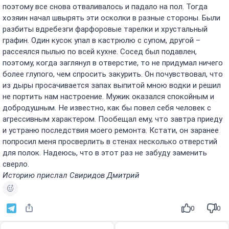
поэтому все снова отваливалось и падало на пол. Тогда
хозяин начал швырять эти осколки в разные стороны. Были
разбиты вдребезги фарфоровые тарелки и хрустальный
графин. Один кусок упал в кастрюлю с супом, другой –
рассеялся пылью по всей кухне. Сосед был подавлен,
поэтому, когда заглянул в отверстие, то не придумал ничего
более глупого, чем спросить закурить. Он почувствовал, что
из дыры просачивается запах выпитой мною водки и решил
не портить нам настроение. Мужик оказался спокойным и
добродушным. Не известно, как бы повел себя человек с
агрессивным характером. Пообещал ему, что завтра приеду
и устраню последствия моего ремонта. Кстати, он заранее
попросил меня просверлить в стенах несколько отверстий
для полок. Надеюсь, что в этот раз не забуду заменить
сверло.
Историю прислал Свиридов Дмитрий
0
0