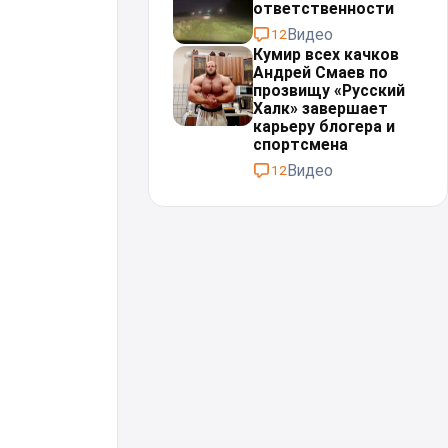
ответственности
Видео
12
Кумир всех качков
Андрей Смаев по
прозвищу «Русский
Халк» завершает
карьеру блогера и
спортсмена
Видео
12