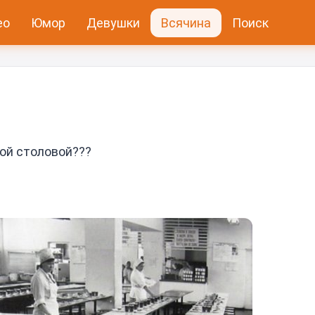
ео
Юмор
Девушки
Всячина
Поиск
ной столовой???