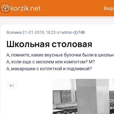
Вид
Всячина
21-01-2019, 18:23
от
admin
748
Школьная столовая
А, помните, какие вкусные булочки были в школь
А, если еще с киселем или компотом? М?
А, макарошки с котлеткой и подливкой?
#1