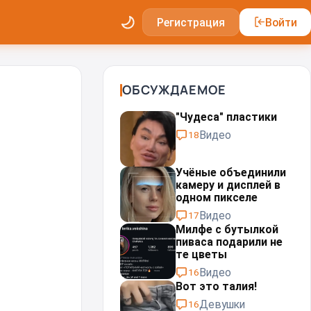
Регистрация
Войти
ОБСУЖДАЕМОЕ
"Чудеса" пластики⁠⁠
Видео
18
Учёные объединили
камеру и дисплей в
одном пикселе
Видео
17
Милфе с бутылкой
пиваса подарили не
те цветы
Видео
16
Вот это талия!
Девушки
16