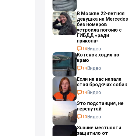
В Москве 22-летняя
девушка на Mercedes
без номеров
устроила погоню с
ГИБДД «ради
прикола»
Видео
16
Котенок ходил по
краю
Видео
14
Если на вас напала
стая бродячих собак
Видео
14
Это подстанция, не
перепутай⁠⁠
Видео
13
Знание местности
защитило от