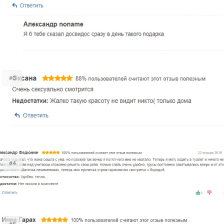
#3
#4
#5