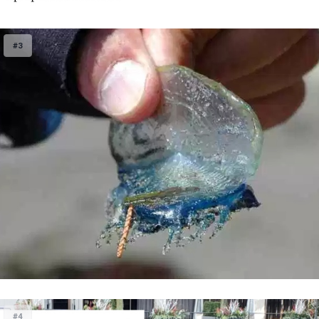
#3
#4